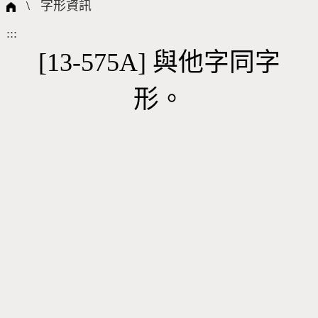
國際字碼相關組織
筆畫查詢
線上教學
倉頡查詢
全字庫授權
轉碼Web Service
個人電腦造字處理工具
問題集
意見回饋
\
字形資訊
:::
筆順序查詢
部首查詢
熱門查詢統計
字形下載
[13-575A] 與他字同字
形。
CNS查詢
Unicode查詢
Big5查詢
拼音查詢
符號索引
拼音文字索引