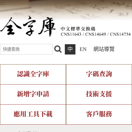
:::
中
EN
網站導覽
認識全字庫
字碼查詢
全字庫介紹
IDS查詢
全字庫現況
部件查詢
新增字申請
技術支援
中文碼介紹
複合查詢
專有名詞介紹
注音查詢
新字申請處理流程
字形即時顯示
造字解決方案
應用工具下載
客戶服務