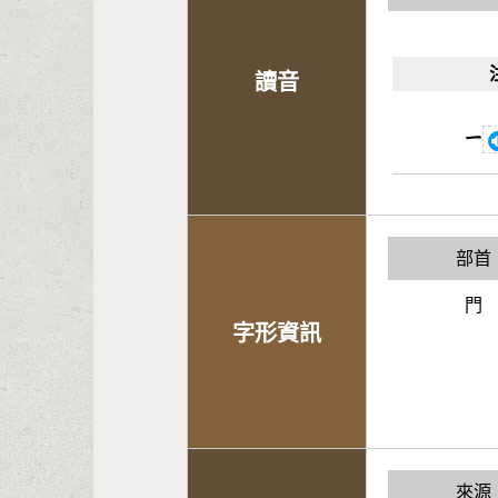
讀音
ㄧ
部首
門
字形資訊
來源