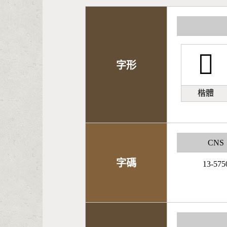
󼕗
字形
楷體
CNS
字碼
13-575