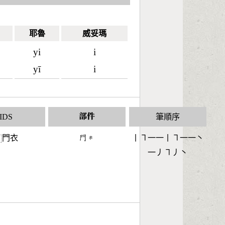
耶魯
威妥瑪
yi
i
yī
i
IDS
部件
筆順序
門衣
󶇌󶆑
丨㇕一一丨㇕一一丶
⿵
一丿㇕丿丶