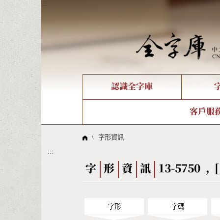
:::
認識全字庫
個人電腦造字處理工具
新字申請處理流程
字形即時顯示
全字庫介紹
IDS查詢
造字解
全字庫
部件
客戶服
問題集
意見
線上教學
倉頡查詢
筆順序
\
字形資訊
:::
Big5查詢
拼音
字
形
資
訊
13-5750 , 
字形
字碼