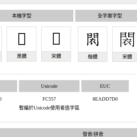
本機字型
全字庫字型
󼕗
󼕗
黑體
宋體
楷體
宋體
Unicode
EUC
0
FC557
8EADD7D0
暫編於Unicode使用者造字區
發音/拼音