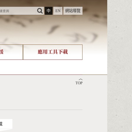
中
EN
網站導覽
援
應用工具下載
際字碼相關組織
筆畫查詢
︿
nicode查詢
TOP
載