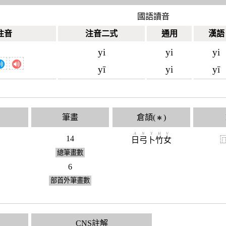
國語讀音
注音
注音二式
通用
漢語
yi
yi
yi
yī
yi
yī
筆畫
倉頡(
)
✱
A
N
Y
H
V
14
日
弓
卜
竹
女
總筆畫數
6
部首外筆畫數
CNS註解