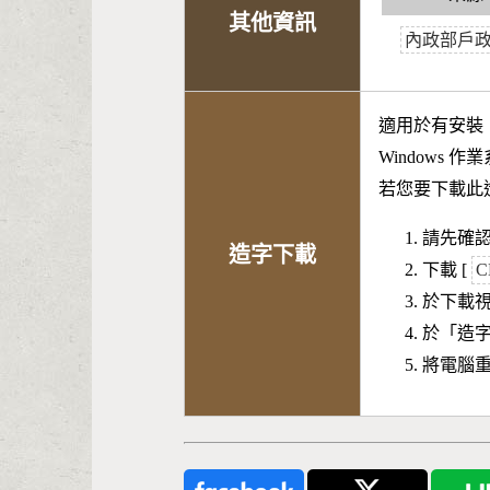
其他資訊
內政部戶
適用於有安裝
Windows 
若您要下載此
請先確認
造字下載
下載 [
C
於下載
於「造
將電腦重