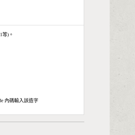
11等)。
ode 內碼輸入該造字