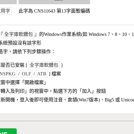
政用字
此字為 CNS11643 第13字面暫編碼
『
全字庫軟體包
』的Windows作業系統(如 Windows 7、8、10、
作業系統預設沒有該字形
造字，請依下列步驟操作：
是否已安裝 [
全字庫軟體包
]
NSPKG
/
OLF
/
ATB
] 檔案
視窗中選擇「開啟檔案」
字轉入及列印」的視窗中，點選下方的「加入」按鈕
新開機，登入後即可使用注音、倉頡(Win7版本)、Big5 或 Unic