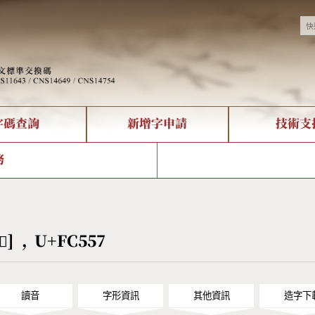
字碼查詢
新增字申請
技術支
決方案
現況
查詢
字形下載
中文碼介紹
全字庫授權
複合查詢
轉碼Web Service
專有名詞介紹
注音查詢
國
務
回饋
熱門查詢統計
查詢
部首查詢
CNS查詢
U
查詢
符號索引
拼音文字索引
[󼕗] , U+FC557
讀音
字形資訊
其他資訊
造字下