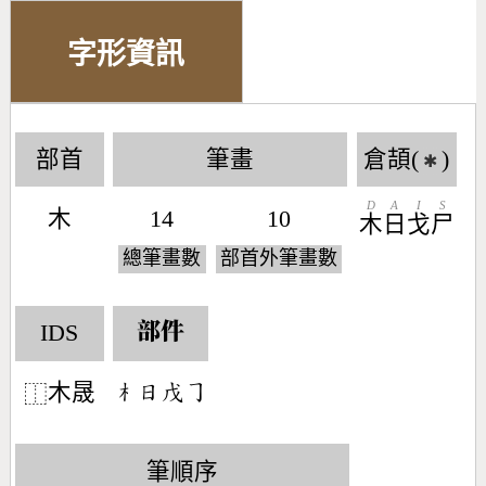
字形資訊
部首
筆畫
倉頡(
)
✱
D
A
I
S
木
14
10
木
日
戈
尸
總筆畫數
部首外筆畫數
IDS
部件
木晟
󶂸󶃐󶄦󶀊
⿰
筆順序