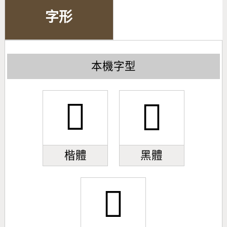
字形
本機字型
󼟊
󼟊
楷體
黑體
󼟊