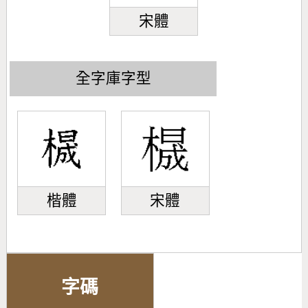
宋體
全字庫字型
楷體
宋體
字碼