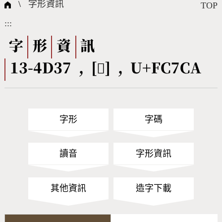
國際字碼相關組織
筆畫查詢
線上教學
倉頡查詢
全字庫授權
轉碼Web Service
個人電腦造字處理工具
問題集
意見回饋
\
字形資訊
TOP
:::
筆順序查詢
部首查詢
熱門查詢統計
字形下載
字
形
資
訊
13-4D37 , [󼟊] , U+FC7CA
CNS查詢
Unicode查詢
Big5查詢
拼音查詢
字形
字碼
符號索引
拼音文字索引
讀音
字形資訊
其他資訊
造字下載