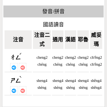
發音/拼音
國語讀音
注音二
威妥
注音
通用
漢語
耶魯
式
瑪
ˊ
ㄔㄥ
cheng2
cheng2
cheng2
cheng2
ch'êng2
chéng
chéng
chéng
chéng
ch'êng2
ˋ
ㄕㄥ
sheng4
sheng4
sheng4
sheng4
shêng4
shèng
shèng
shèng
shèng
shêng4