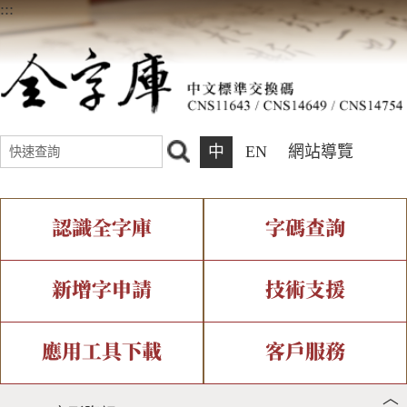
:::
中
EN
網站導覽
認識全字庫
字碼查詢
全字庫介紹
IDS查詢
全字庫現況
部件查詢
新增字申請
技術支援
中文碼介紹
複合查詢
專有名詞介紹
注音查詢
新字申請處理流程
字形即時顯示
造字解決方案
應用工具下載
客戶服務
︿