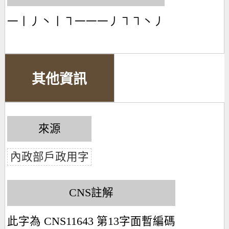
一丨丿丶丨㇕一一一丿㇕㇕丶丿
其他資訊
來源
內政部戶政用字
CNS註解
此字為 CNS11643 第13字面暫編碼