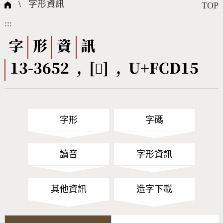
國際字碼相關組織
筆畫查詢
線上教學
倉頡查詢
全字庫授權
轉碼Web Service
個人電腦造字處理工具
問題集
意見回饋
\
字形資訊
TOP
:::
筆順序查詢
部首查詢
熱門查詢統計
字形下載
字
形
資
訊
13-3652 , [󼴕] , U+FCD15
CNS查詢
Unicode查詢
Big5查詢
拼音查詢
字形
字碼
符號索引
拼音文字索引
讀音
字形資訊
其他資訊
造字下載