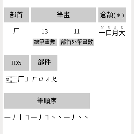
部首
筆畫
倉頡(
)
✱
M
R
B
K
厂
13
11
一
口
月
大
總筆畫數
部首外筆畫數
IDS
部件
厂𤞣
󶀕󶁶󶅽󶂿
〾
⿸
筆順序
一丿丨㇕一丿㇕丶丶一丿丶丶