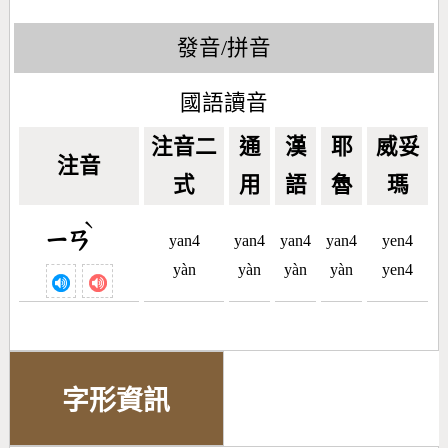
發音/拼音
國語讀音
注音二
通
漢
耶
威妥
注音
式
用
語
魯
瑪
ˋ
ㄧㄢ
yan4
yan4
yan4
yan4
yen4
yàn
yàn
yàn
yàn
yen4
字形資訊