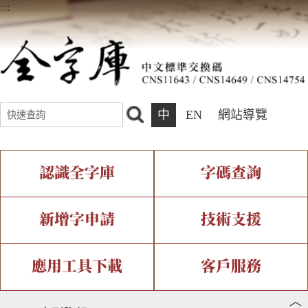
:::
中
EN
網站導覽
認識全字庫
字碼查詢
全字庫介紹
IDS查詢
全字庫現況
部件查詢
新增字申請
技術支援
中文碼介紹
複合查詢
專有名詞介紹
注音查詢
新字申請處理流程
字形即時顯示
造字解決方案
應用工具下載
客戶服務
︿