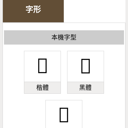
字形
本機字型
󼴕
󼴕
楷體
黑體
󼴕