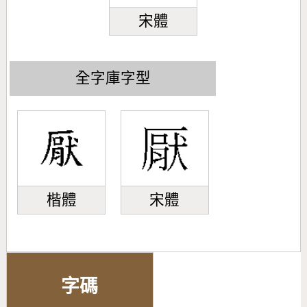
宋體
全字庫字型
楷體
宋體
字碼