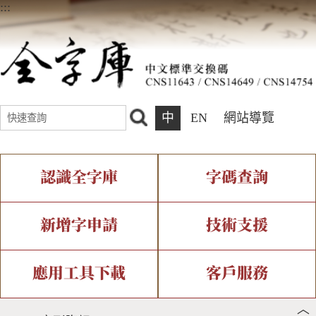
:::
中
EN
網站導覽
認識全字庫
字碼查詢
全字庫介紹
IDS查詢
全字庫現況
部件查詢
新增字申請
技術支援
中文碼介紹
複合查詢
專有名詞介紹
注音查詢
新字申請處理流程
字形即時顯示
造字解決方案
應用工具下載
客戶服務
︿