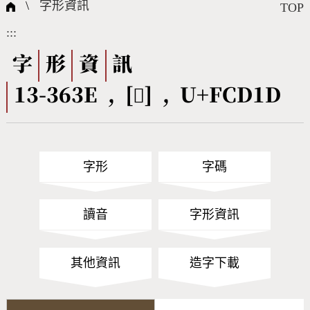
國際字碼相關組織
筆畫查詢
線上教學
倉頡查詢
全字庫授權
轉碼Web Service
個人電腦造字處理工具
問題集
意見回饋
\
字形資訊
TOP
:::
筆順序查詢
部首查詢
熱門查詢統計
字形下載
字
形
資
訊
13-363E , [󼴝] , U+FCD1D
CNS查詢
Unicode查詢
Big5查詢
拼音查詢
字形
字碼
符號索引
拼音文字索引
讀音
字形資訊
其他資訊
造字下載