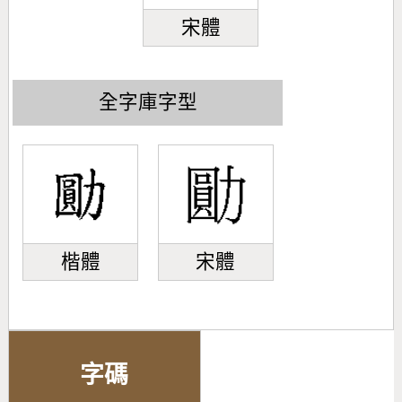
宋體
全字庫字型
楷體
宋體
字碼