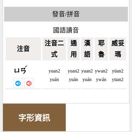
發音/拼音
國語讀音
注音二
通
漢
耶
威妥
注音
式
用
語
魯
瑪
ˊ
ㄩㄢ
yuan2
yuan2
yuan2
ywan2
yüan2
yuán
yuán
yuán
ywán
yüan2
字形資訊