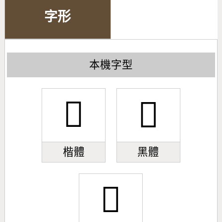
字形
本機字型
󼴝
󼴝
楷體
黑體
󼴝