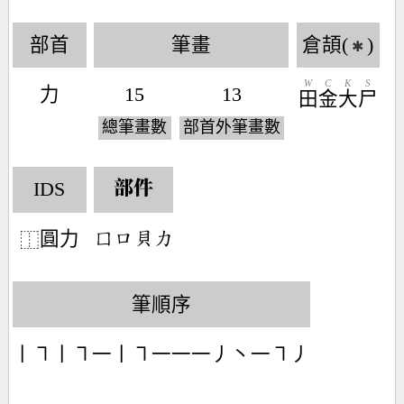
部首
筆畫
倉頡(
)
✱
W
C
K
S
力
15
13
田
金
大
尸
總筆畫數
部首外筆畫數
IDS
部件
圓力
󶁷󶁶󶆱󶁒
⿰
筆順序
丨㇕丨㇕一丨㇕一一一丿丶一㇕丿