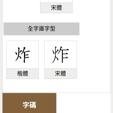
宋體
全字庫字型
楷體
宋體
字碼