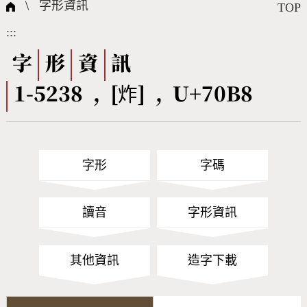
國際字碼相關組織
筆畫查詢
線上教學
倉頡查詢
全字庫授權
轉碼Web Service
個人電腦造字處理工具
問題集
意見回饋
\
字形資訊
TOP
:::
筆順序查詢
部首查詢
熱門查詢統計
字形下載
字
形
資
訊
1-5238 , [炸] , U+70B8
CNS查詢
Unicode查詢
Big5查詢
拼音查詢
字形
字碼
符號索引
拼音文字索引
讀音
字形資訊
其他資訊
造字下載