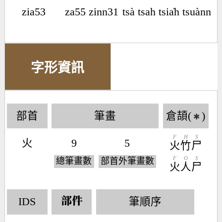
zia53
za55 zinn31
tsà tsah tsia̍h tsuànn
字形資訊
部首
筆畫
倉頡(
)
✱
F
H
S
火
9
5
火
竹
尸
F
O
S
總筆畫數
部首外筆畫數
火
人
尸
IDS
筆順序
部件