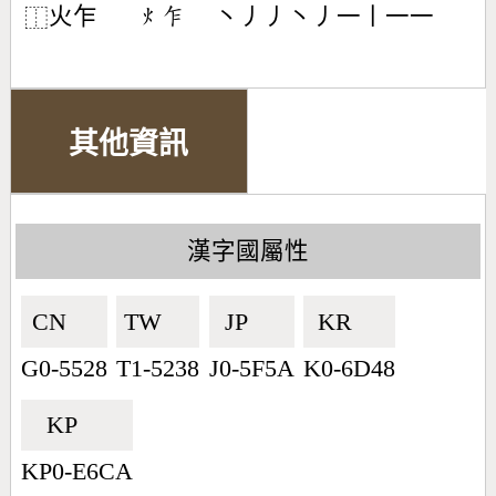
火乍
丶丿丿丶丿一丨一一
󶃹󶅃
⿰
其他資訊
漢字國屬性
CN🇨🇳
TW🇹🇼
JP🇯🇵
KR🇰🇷
G0-5528
T1-5238
J0-5F5A
K0-6D48
KP🇰🇵
KP0-E6CA