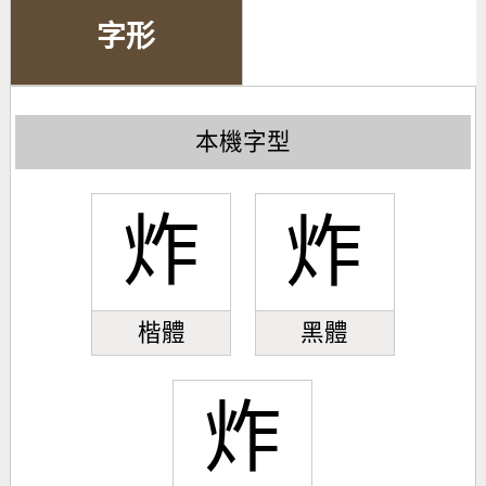
字形
本機字型
炸
炸
楷體
黑體
炸