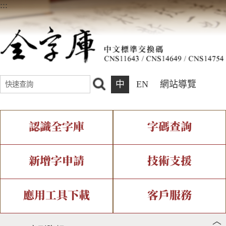
:::
中
EN
網站導覽
認識全字庫
字碼查詢
全字庫介紹
IDS查詢
全字庫現況
部件查詢
新增字申請
技術支援
中文碼介紹
複合查詢
專有名詞介紹
注音查詢
新字申請處理流程
字形即時顯示
造字解決方案
應用工具下載
客戶服務
︿