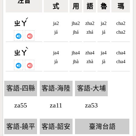
注音
式
用
語
魯
瑪
ˊ
ㄓㄚ
ja2
jha2
zha2
ja2
cha2
já
jhá
zhá
já
cha2
ˋ
ㄓㄚ
ja4
jha4
zha4
ja4
cha4
jà
jhà
zhà
jà
cha4
客語-四縣
客語-海陸
客語-大埔
za55
za11
za53
客語-饒平
客語-韶安
臺灣台語