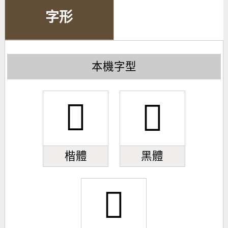
字形
本機字型
󼺓
󼺓
楷體
黑體
󼺓