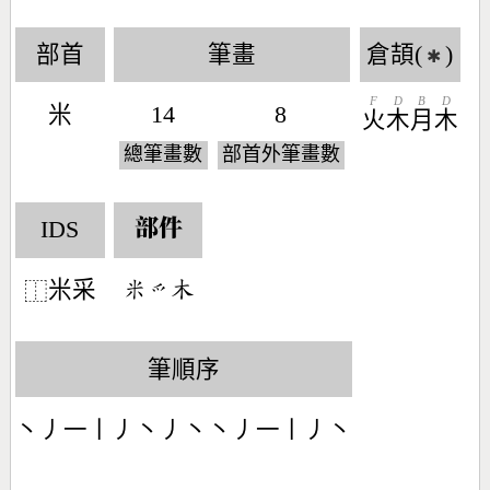
部首
筆畫
倉頡(
)
✱
F
D
B
D
米
14
8
火
木
月
木
總筆畫數
部首外筆畫數
IDS
部件
米采
󶆔󶃩󶂷
⿰
筆順序
丶丿一丨丿丶丿丶丶丿一丨丿丶