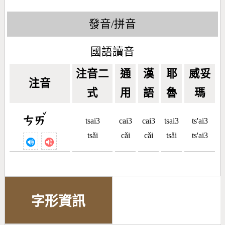
發音/拼音
國語讀音
注音二
通
漢
耶
威妥
注音
式
用
語
魯
瑪
ˇ
ㄘㄞ
tsai3
cai3
cai3
tsai3
ts'ai3
tsǎi
cǎi
cǎi
tsǎi
ts'ai3
字形資訊