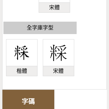
宋體
全字庫字型
楷體
宋體
字碼