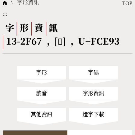
國際字碼相關組織
筆畫查詢
線上教學
倉頡查詢
全字庫授權
轉碼Web Service
個人電腦造字處理工具
問題集
意見回饋
\
字形資訊
TOP
:::
筆順序查詢
部首查詢
熱門查詢統計
字形下載
字
形
資
訊
13-2F67 , [󼺓] , U+FCE93
CNS查詢
Unicode查詢
Big5查詢
拼音查詢
字形
字碼
符號索引
拼音文字索引
讀音
字形資訊
其他資訊
造字下載