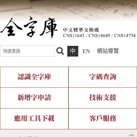
:::
中
EN
網站導覽
認識全字庫
字碼查詢
全字庫介紹
IDS查詢
全字庫現況
部件查詢
新增字申請
技術支援
中文碼介紹
複合查詢
專有名詞介紹
注音查詢
新字申請處理流程
字形即時顯示
造字解決方案
應用工具下載
客戶服務
︿