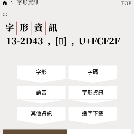
國際字碼相關組織
筆畫查詢
線上教學
倉頡查詢
全字庫授權
轉碼Web Service
個人電腦造字處理工具
問題集
意見回饋
\
字形資訊
TOP
:::
筆順序查詢
部首查詢
熱門查詢統計
字形下載
字
形
資
訊
13-2D43 , [󼼯] , U+FCF2F
CNS查詢
Unicode查詢
Big5查詢
拼音查詢
字形
字碼
符號索引
拼音文字索引
讀音
字形資訊
其他資訊
造字下載