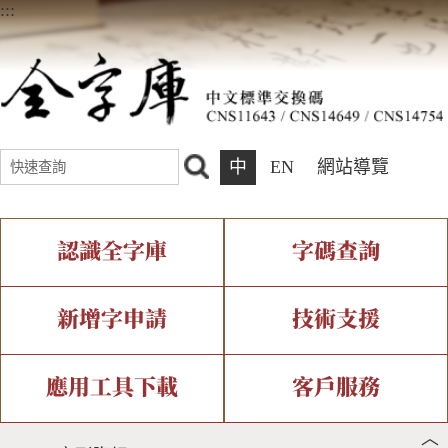
:::
中
EN
網站導覽
認識全字庫
字碼查詢
全字庫介紹
IDS查詢
全字庫現況
部件查詢
新增字申請
技術支援
中文碼介紹
複合查詢
專有名詞介紹
注音查詢
新字申請處理流程
字形即時顯示
造字解決方案
應用工具下載
客戶服務
︿