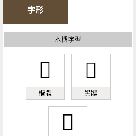
字形
本機字型
󼼯
󼼯
楷體
黑體
󼼯