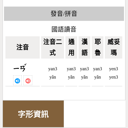
發音/拼音
國語讀音
注音二
通
漢
耶
威妥
注音
式
用
語
魯
瑪
ˇ
ㄧㄢ
yan3
yan3
yan3
yan3
yen3
yǎn
yǎn
yǎn
yǎn
yen3
字形資訊