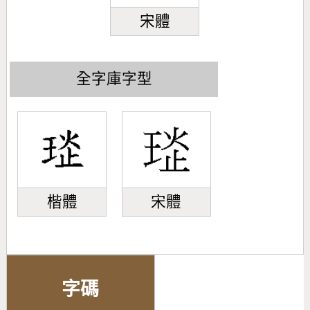
宋體
全字庫字型
楷體
宋體
字碼