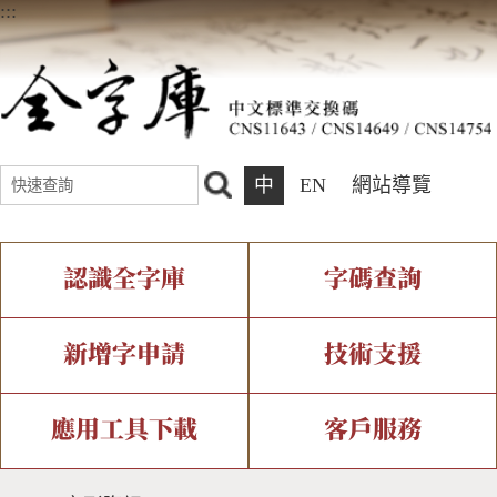
:::
中
EN
網站導覽
認識全字庫
字碼查詢
全字庫介紹
IDS查詢
全字庫現況
部件查詢
新增字申請
技術支援
中文碼介紹
複合查詢
專有名詞介紹
注音查詢
新字申請處理流程
字形即時顯示
造字解決方案
應用工具下載
客戶服務