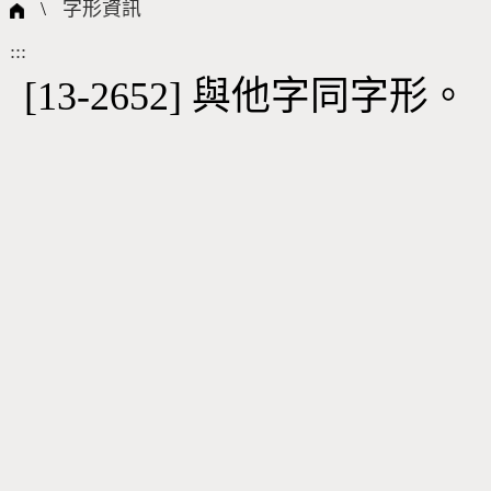
國際字碼相關組織
筆畫查詢
線上教學
倉頡查詢
全字庫授權
轉碼Web Service
個人電腦造字處理工具
問題集
意見回饋
\
字形資訊
:::
筆順序查詢
部首查詢
熱門查詢統計
字形下載
[13-2652] 與他字同字形。
CNS查詢
Unicode查詢
Big5查詢
拼音查詢
符號索引
拼音文字索引