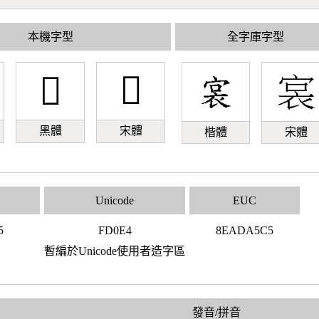
本機字型
全字庫字型
󽃤
󽃤
黑體
宋體
楷體
宋體
Unicode
EUC
5
FD0E4
8EADA5C5
暫編於Unicode使用者造字區
發音/拼音