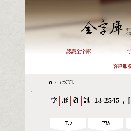
:::
認識全字庫
個人電腦造字處理工具
新字申請處理流程
字形即時顯示
全字庫介紹
IDS查詢
造字解
全字庫
部件
客戶服
問題集
意見
線上教學
倉頡查詢
筆順序
\
字形資訊
:::
Big5查詢
拼音
字
形
資
訊
13-2545 , 
字形
字碼