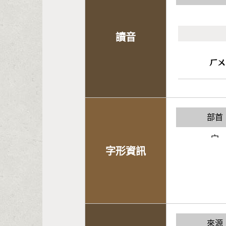
讀音
ㄏㄨ
部首
宀
字形資訊
來源