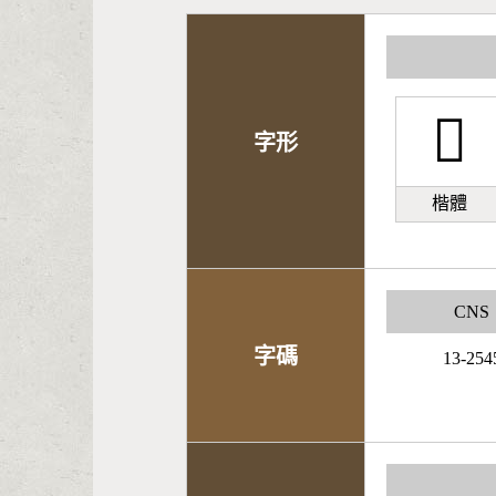
󽃤
字形
楷體
CNS
字碼
13-254