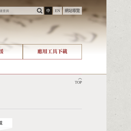
中
EN
網站導覽
援
應用工具下載
際字碼相關組織
筆畫查詢
︿
nicode查詢
TOP
載