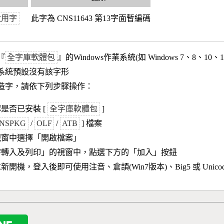
政用字
此字為 CNS11643 第13字面暫編碼
『
全字庫軟體包
』的Windows作業系統(如 Windows 7、8、10、
作業系統預設沒有該字形
造字，請依下列步驟操作：
是否已安裝 [
全字庫軟體包
]
NSPKG
/
OLF
/
ATB
] 檔案
視窗中選擇「開啟檔案」
字轉入及列印」的視窗中，點選下方的「加入」按鈕
新開機，登入後即可使用注音、倉頡(Win7版本)、Big5 或 Unic