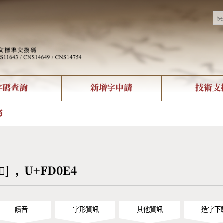
字碼查詢
新增字申請
技術支
決方案
現況
查詢
字形下載
中文碼介紹
全字庫授權
複合查詢
轉碼Web Service
專有名詞介紹
注音查詢
國
務
回饋
熱門查詢統計
查詢
部首查詢
CNS查詢
U
查詢
符號索引
拼音文字索引
[󽃤] , U+FD0E4
讀音
字形資訊
其他資訊
造字下