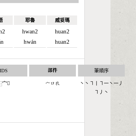
語
耶魯
威妥瑪
n2
hwan2
huan2
án
hwán
huan2
IDS
部件
筆順序
宀𧘗
󶂊󶁶󶆐
丶丶㇕丨㇕一丶一丿
⿱
㇕丿丶