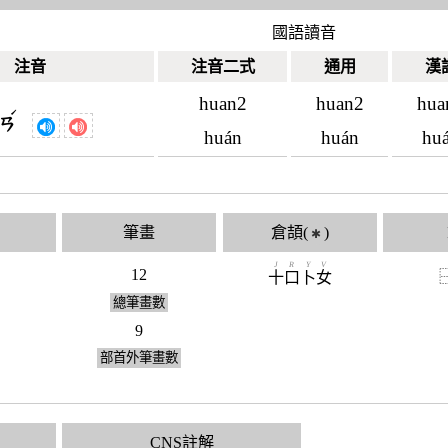
國語讀音
注音
注音二式
通用
漢
huan2
huan2
hua
ˊ
ㄢ
huán
huán
hu
筆畫
倉頡(
)
✱
J
R
Y
V
12
十
口
卜
女
總筆畫數
9
部首外筆畫數
CNS註解