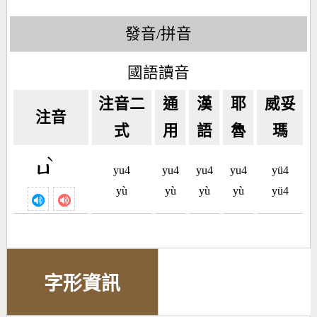
發音/拼音
國語讀音
注音二
通
漢
耶
威妥
注音
式
用
語
魯
瑪
ˋ
ㄩ
yu4
yu4
yu4
yu4
yü4
yù
yù
yù
yù
yü4
字形資訊