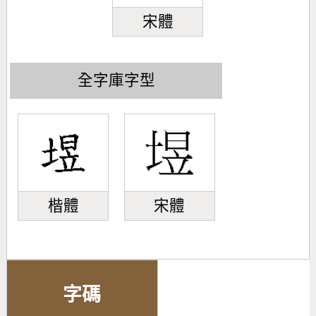
宋體
全字庫字型
楷體
宋體
字碼