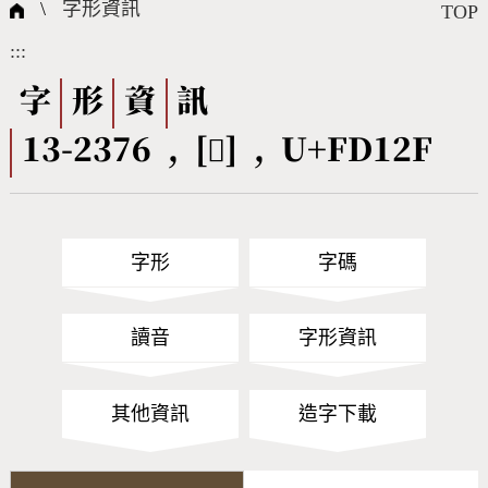
國際字碼相關組織
筆畫查詢
線上教學
倉頡查詢
全字庫授權
轉碼Web Service
個人電腦造字處理工具
問題集
意見回饋
\
字形資訊
TOP
:::
筆順序查詢
部首查詢
熱門查詢統計
字形下載
字
形
資
訊
13-2376 , [󽄯] , U+FD12F
CNS查詢
Unicode查詢
Big5查詢
拼音查詢
字形
字碼
符號索引
拼音文字索引
讀音
字形資訊
其他資訊
造字下載