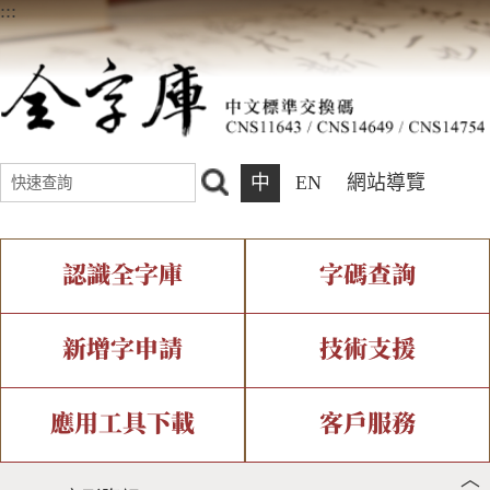
:::
中
EN
網站導覽
認識全字庫
字碼查詢
全字庫介紹
IDS查詢
全字庫現況
部件查詢
新增字申請
技術支援
中文碼介紹
複合查詢
專有名詞介紹
注音查詢
新字申請處理流程
字形即時顯示
造字解決方案
應用工具下載
客戶服務
︿