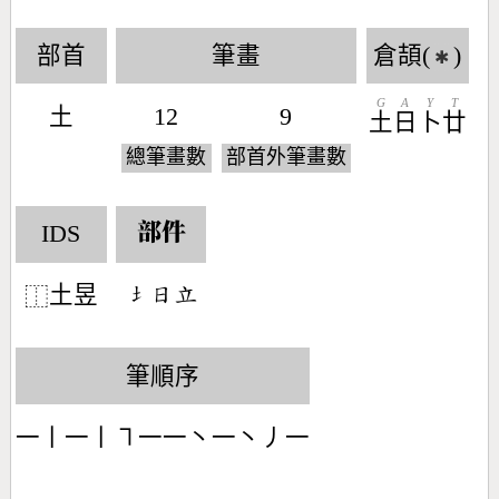
部首
筆畫
倉頡(
)
✱
G
A
Y
T
土
12
9
土
日
卜
廿
總筆畫數
部首外筆畫數
IDS
部件
土昱
󶁣󶃐󶅒
⿰
筆順序
一丨一丨㇕一一丶一丶丿一