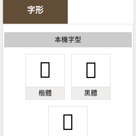
字形
本機字型
󽄯
󽄯
楷體
黑體
󽄯