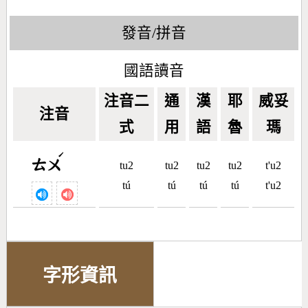
發音/拼音
國語讀音
注音二
通
漢
耶
威妥
注音
式
用
語
魯
瑪
ˊ
ㄊㄨ
tu2
tu2
tu2
tu2
t'u2
tú
tú
tú
tú
t'u2
字形資訊