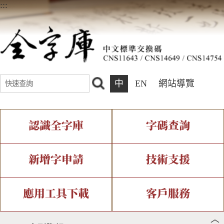
:::
中
EN
網站導覽
認識全字庫
字碼查詢
全字庫介紹
IDS查詢
全字庫現況
部件查詢
新增字申請
技術支援
中文碼介紹
複合查詢
專有名詞介紹
注音查詢
新字申請處理流程
字形即時顯示
造字解決方案
應用工具下載
客戶服務
︿