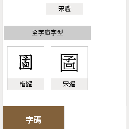
宋體
全字庫字型
楷體
宋體
字碼