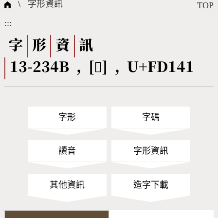
國際字碼相關組織
筆畫查詢
線上教學
倉頡查詢
全字庫授權
轉碼Web Service
個人電腦造字處理工具
問題集
意見回饋
\
字形資訊
TOP
:::
筆順序查詢
部首查詢
熱門查詢統計
字形下載
字
形
資
訊
13-234B , [󽅁] , U+FD141
CNS查詢
Unicode查詢
Big5查詢
拼音查詢
字形
字碼
符號索引
拼音文字索引
讀音
字形資訊
其他資訊
造字下載