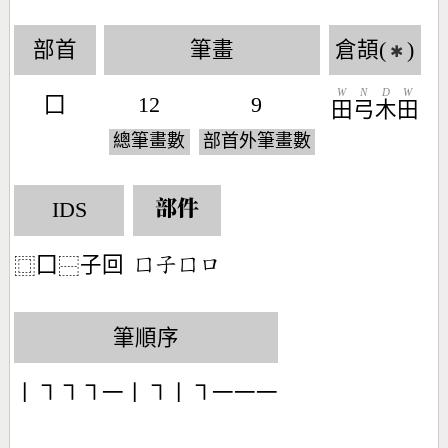
部首
筆畫
倉頡(
)
✱
W
N
D
W
囗
12
9
田
弓
木
田
總筆畫數
部首外筆畫數
IDS
部件
囗
子回
󶁷󶂡󶁷󶁶
⿴
⿱
筆順序
丨㇕㇕㇕一丨㇕丨㇕一一一