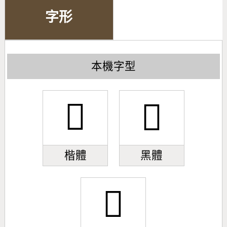
字形
本機字型
󽅁
󽅁
楷體
黑體
󽅁