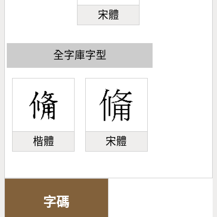
宋體
全字庫字型
楷體
宋體
字碼