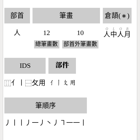
部首
筆畫
倉頡(
)
✱
O
L
O
B
人
12
10
人
中
人
月
總筆畫數
部首外筆畫數
IDS
部件
亻丨
攵用
󶀭󶀂󶃜󶅎
⿲
⿱
筆順序
丿丨丨丿一丿丶丿㇕一一丨