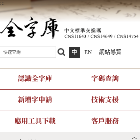
:::
中
EN
網站導覽
認識全字庫
字碼查詢
全字庫介紹
IDS查詢
全字庫現況
部件查詢
新增字申請
技術支援
中文碼介紹
複合查詢
專有名詞介紹
注音查詢
新字申請處理流程
字形即時顯示
造字解決方案
應用工具下載
客戶服務
︿