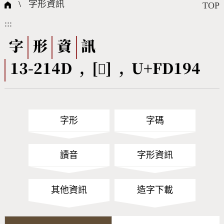
國際字碼相關組織
筆畫查詢
線上教學
倉頡查詢
全字庫授權
轉碼Web Service
個人電腦造字處理工具
問題集
意見回饋
\
字形資訊
TOP
:::
筆順序查詢
部首查詢
熱門查詢統計
字形下載
字
形
資
訊
13-214D , [󽆔] , U+FD194
CNS查詢
Unicode查詢
Big5查詢
拼音查詢
字形
字碼
符號索引
拼音文字索引
讀音
字形資訊
其他資訊
造字下載