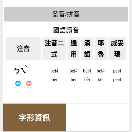
發音/拼音
國語讀音
注音二
通
漢
耶
威妥
注音
式
用
語
魯
瑪
ˋ
ㄅㄟ
bei4
bei4
bei4
bei4
pei4
bèi
bèi
bèi
bèi
pei4
字形資訊