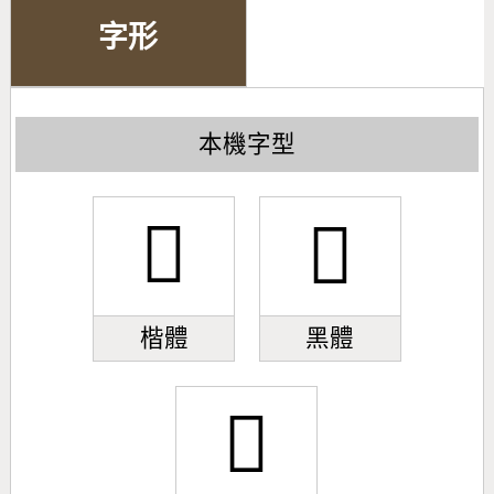
字形
本機字型
󽆔
󽆔
楷體
黑體
󽆔