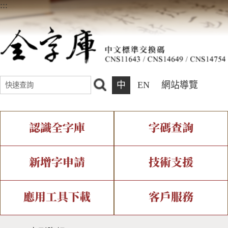
:::
中
EN
網站導覽
認識全字庫
字碼查詢
全字庫介紹
IDS查詢
全字庫現況
部件查詢
新增字申請
技術支援
中文碼介紹
複合查詢
專有名詞介紹
注音查詢
新字申請處理流程
字形即時顯示
造字解決方案
應用工具下載
客戶服務