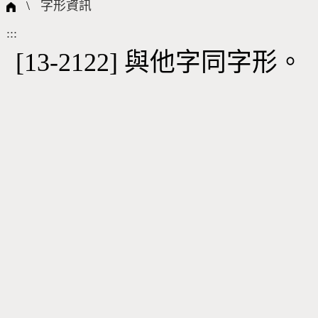
國際字碼相關組織
筆畫查詢
線上教學
倉頡查詢
全字庫授權
轉碼Web Service
個人電腦造字處理工具
問題集
意見回饋
\
字形資訊
:::
筆順序查詢
部首查詢
熱門查詢統計
字形下載
[13-2122] 與他字同字形。
CNS查詢
Unicode查詢
Big5查詢
拼音查詢
符號索引
拼音文字索引