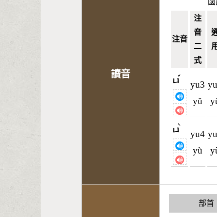
國
注
音
注音
二
式
讀音
ˇ
ㄩ
yu3
y
yǔ
y
ˋ
ㄩ
yu4
y
yù
y
部首