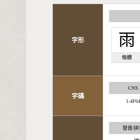
雨
字形
楷體
CNS
字碼
1-4F6
發音/拼