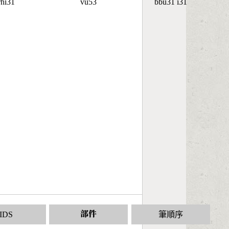
rhi31
vu53
bbu31 i31
IDS
部件
筆順序