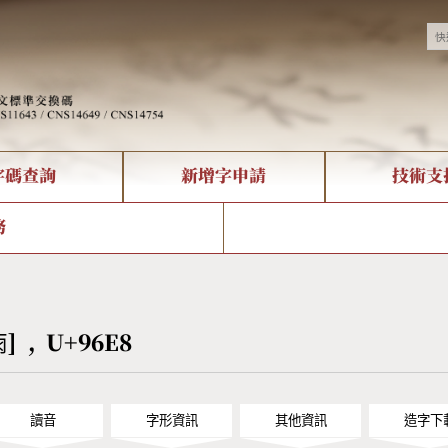
字碼查詢
新增字申請
技術支
決方案
現況
查詢
字形下載
中文碼介紹
全字庫授權
複合查詢
轉碼Web Service
專有名詞介紹
注音查詢
國
務
回饋
熱門查詢統計
查詢
部首查詢
CNS查詢
U
查詢
符號索引
拼音文字索引
雨] , U+96E8
讀音
字形資訊
其他資訊
造字下