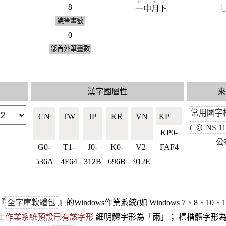
M
L
B
Y
8
一
中
月
卜
總筆畫數
0
部首外筆畫數
漢字國屬性
常用國字
CN
TW
JP
KR
VN
KP🇰🇵
(《CNS 1
🇨🇳
🇹🇼
🇯🇵
🇰🇷
🇻🇳
KP0-
公
G0-
T1-
J0-
K0-
V2-
FAF4
536A
4F64
312B
696B
912E
『
全字庫軟體包
』的Windows作業系統(如 Windows 7、8、10、
10以上作業系統預設已有該字形
細明體字形為「
雨
」； 標楷體字形