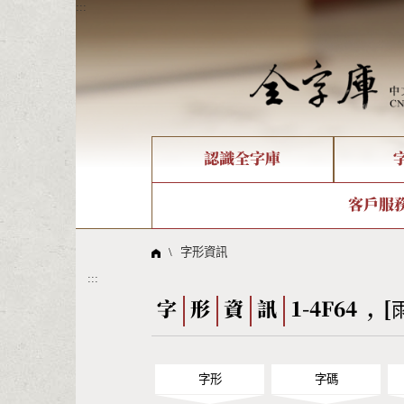
:::
認識全字庫
個人電腦造字處理工具
新字申請處理流程
字形即時顯示
全字庫介紹
IDS查詢
造字解
全字庫
部件
客戶服
問題集
意見
線上教學
倉頡查詢
筆順序
\
字形資訊
:::
Big5查詢
拼音
字
形
資
訊
1-4F64 , [
字形
字碼