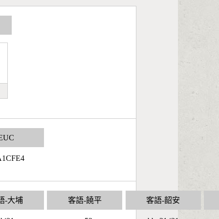
EUC
A1CFE4
語-大埔
客語-饒平
客語-韶安