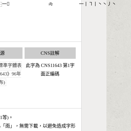
一𠕒
󶇄
一丨㇕丨丶丶丿丶
⿱
來源
CNS註解
標準字體表
此字為 CNS11643 第1字
1643》96年
面正編碼
布)
11等)。
為「
雨
」，無需下載，以避免造成字形