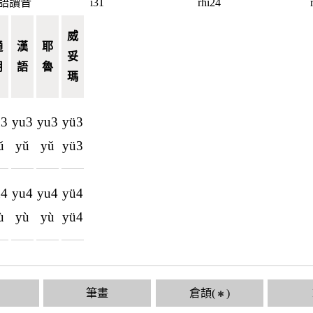
語讀音
i31
rhi24
威
通
漢
耶
妥
用
語
魯
瑪
u3
yu3
yu3
yü3
ǔ
yǔ
yǔ
yü3
u4
yu4
yu4
yü4
ù
yù
yù
yü4
筆畫
倉頡(
)
✱