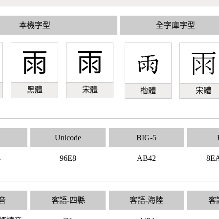
本機字型
全字庫字型
雨
雨
黑體
宋體
楷體
宋體
Unicode
BIG-5
4
96E8
AB42
8E
音
客語-四縣
客語-海陸
客