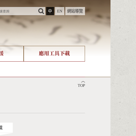
中
EN
網站導覽
援
應用工具下載
際字碼相關組織
筆畫查詢
︿
nicode查詢
TOP
載