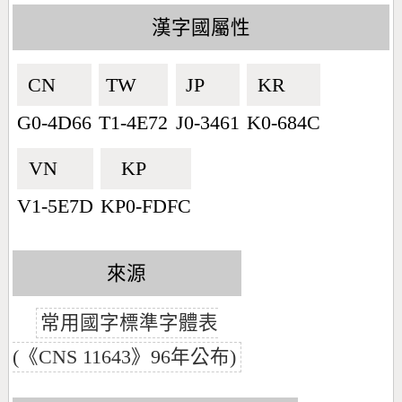
漢字國屬性
CN🇨🇳
TW🇹🇼
JP🇯🇵
KR🇰🇷
G0-4D66
T1-4E72
J0-3461
K0-684C
VN🇻🇳
KP🇰🇵
V1-5E7D
KP0-FDFC
來源
常用國字標準字體表
(《CNS 11643》96年公布)