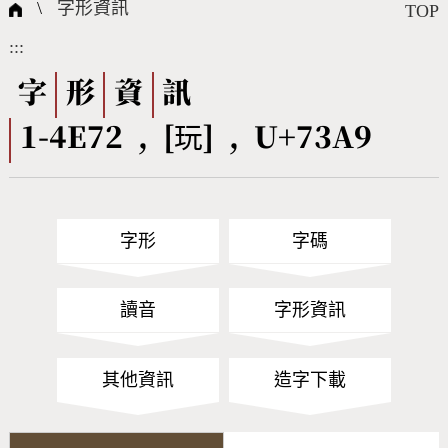
國際字碼相關組織
筆畫查詢
線上教學
倉頡查詢
全字庫授權
轉碼Web Service
個人電腦造字處理工具
問題集
意見回饋
\
字形資訊
TOP
:::
筆順序查詢
部首查詢
熱門查詢統計
字形下載
字
形
資
訊
1-4E72 , [玩] , U+73A9
CNS查詢
Unicode查詢
Big5查詢
拼音查詢
字形
字碼
符號索引
拼音文字索引
讀音
字形資訊
其他資訊
造字下載