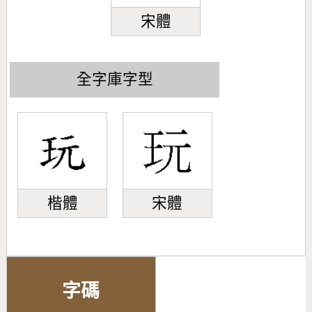
宋體
全字庫字型
楷體
宋體
字碼