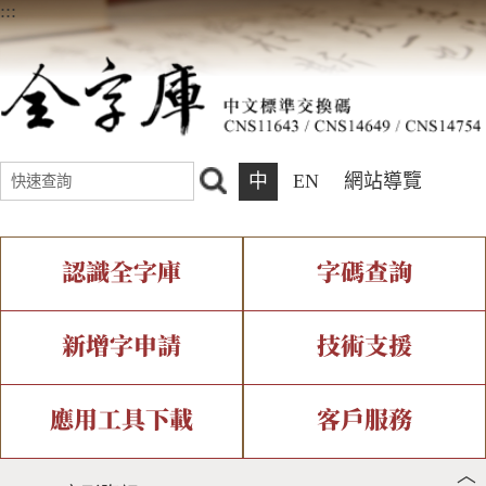
:::
中
EN
網站導覽
認識全字庫
字碼查詢
全字庫介紹
IDS查詢
全字庫現況
部件查詢
新增字申請
技術支援
中文碼介紹
複合查詢
專有名詞介紹
注音查詢
新字申請處理流程
字形即時顯示
造字解決方案
應用工具下載
客戶服務
︿