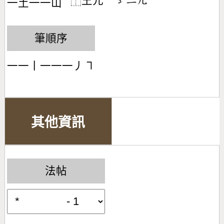
王元
󶂭󶀒󶀶
⿰
一
土
一
一
山
筆順序
一一丨一一一丿㇕
其他資訊
法帖