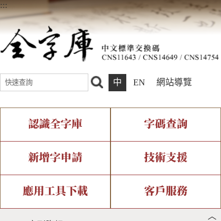
:::
中
EN
網站導覽
認識全字庫
字碼查詢
全字庫介紹
IDS查詢
全字庫現況
部件查詢
新增字申請
技術支援
中文碼介紹
複合查詢
專有名詞介紹
注音查詢
新字申請處理流程
字形即時顯示
造字解決方案
應用工具下載
客戶服務
︿