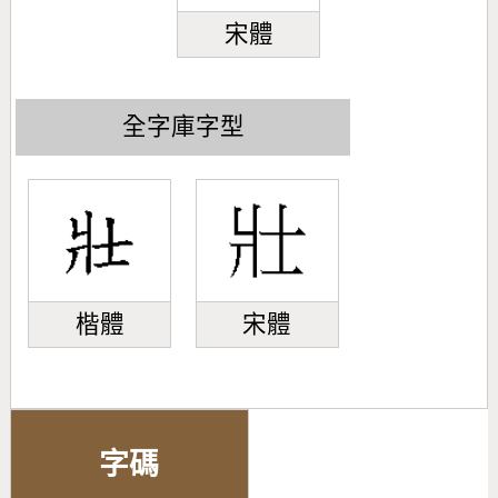
宋體
全字庫字型
楷體
宋體
字碼