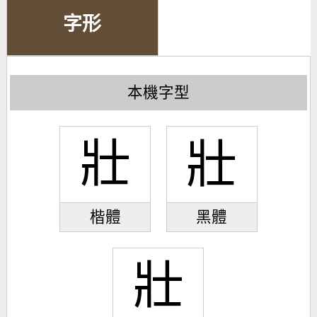
字形
本機字型
壯
壯
楷體
黑體
壯