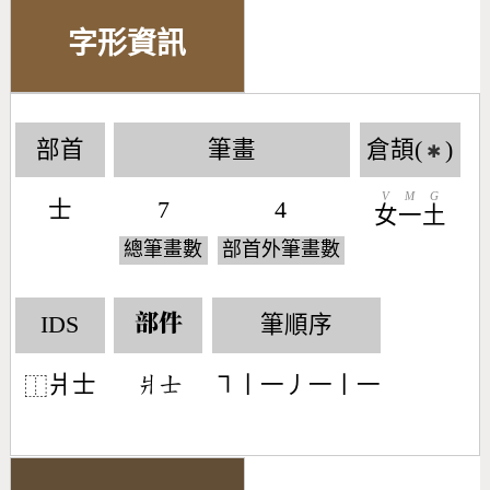
字形資訊
部首
筆畫
倉頡(
)
✱
V
M
G
士
7
4
女
一
土
總筆畫數
部首外筆畫數
IDS
筆順序
部件
爿士
㇕丨一丿一丨一
󶄉󶁤
⿰