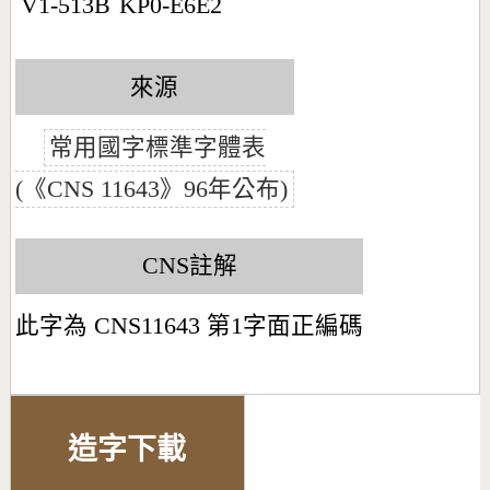
V1-513B
KP0-E6E2
來源
常用國字標準字體表
(《CNS 11643》96年公布)
CNS註解
此字為 CNS11643 第1字面正編碼
造字下載