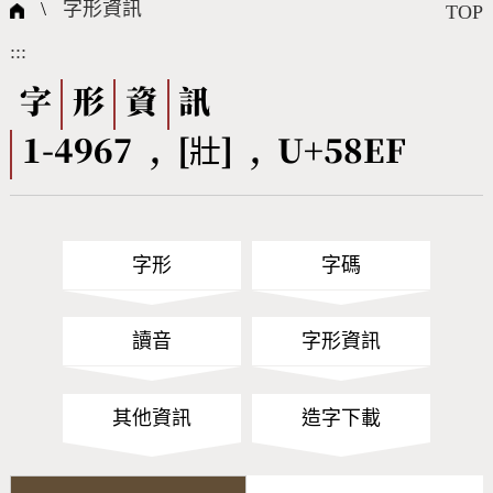
國際字碼相關組織
筆畫查詢
線上教學
倉頡查詢
全字庫授權
轉碼Web Service
個人電腦造字處理工具
問題集
意見回饋
\
字形資訊
TOP
:::
筆順序查詢
部首查詢
熱門查詢統計
字形下載
字
形
資
訊
1-4967 , [壯] , U+58EF
CNS查詢
Unicode查詢
Big5查詢
拼音查詢
字形
字碼
符號索引
拼音文字索引
讀音
字形資訊
其他資訊
造字下載