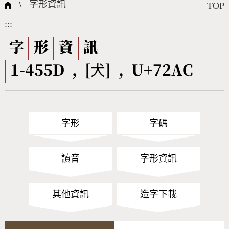
國際字碼相關組織
筆畫查詢
線上教學
倉頡查詢
全字庫授權
轉碼Web Service
個人電腦造字處理工具
問題集
意見回饋
\
字形資訊
TOP
:::
筆順序查詢
部首查詢
熱門查詢統計
字形下載
字
形
資
訊
1-455D , [犬] , U+72AC
CNS查詢
Unicode查詢
Big5查詢
拼音查詢
字形
字碼
符號索引
拼音文字索引
讀音
字形資訊
其他資訊
造字下載