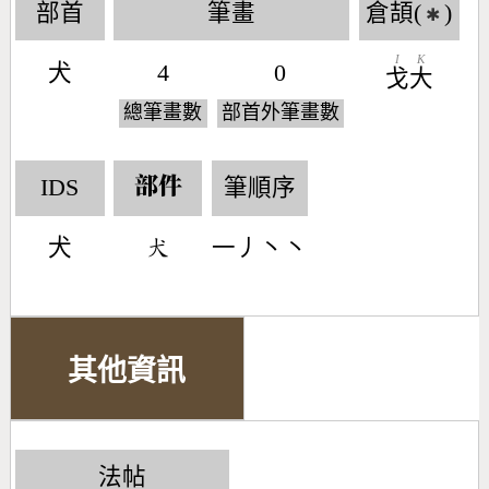
部首
筆畫
倉頡(
)
✱
I
K
犬
4
0
戈
大
總筆畫數
部首外筆畫數
IDS
筆順序
部件
犬
一丿丶丶
󶂿
其他資訊
法帖