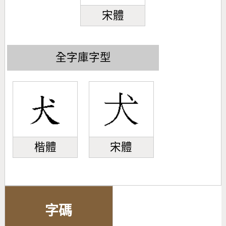
宋體
全字庫字型
楷體
宋體
字碼