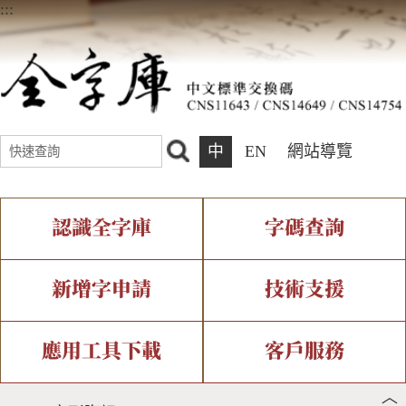
:::
中
EN
網站導覽
認識全字庫
字碼查詢
全字庫介紹
IDS查詢
全字庫現況
部件查詢
新增字申請
技術支援
中文碼介紹
複合查詢
專有名詞介紹
注音查詢
新字申請處理流程
字形即時顯示
造字解決方案
應用工具下載
客戶服務
︿