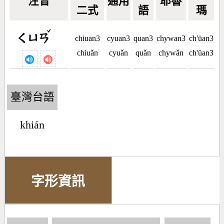
注音
通用
耶魯
二式
語
瑪
ˇ
ㄑㄩㄢ
chiuan3
cyuan3
quan3
chywan3
ch'üan3
chiuǎn
cyuǎn
quǎn
chywǎn
ch'üan3
臺灣台語
khián
字形資訊