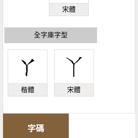
宋體
全字庫字型
楷體
宋體
字碼