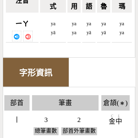
注音
式
用
語
魯
瑪
ㄧㄚ
ya
ya
ya
ya
ya
yā
ya
yā
yā
ya
字形資訊
部首
筆畫
倉頡(
)
✱
C
L
丨
3
2
金
中
總筆畫數
部首外筆畫數