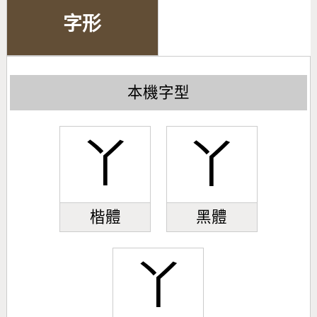
字形
本機字型
丫
丫
楷體
黑體
丫