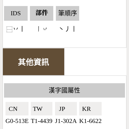
IDS
筆順序
部件
丷丨
丶丿丨
󶀂󶁅
⿱
其他資訊
漢字國屬性
CN🇨🇳
TW🇹🇼
JP🇯🇵
KR🇰🇷
G0-513E
T1-4439
J1-302A
K1-6622