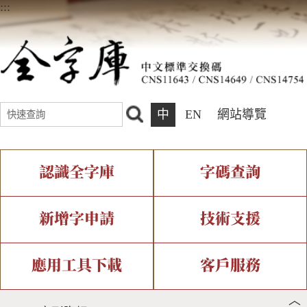
:::
中
EN
網站導覽
認識全字庫
字碼查詢
全字庫介紹
IDS查詢
全字庫現況
部件查詢
新增字申請
技術支援
中文碼介紹
複合查詢
專有名詞介紹
注音查詢
新字申請處理流程
字形即時顯示
造字解決方案
應用工具下載
客戶服務
︿