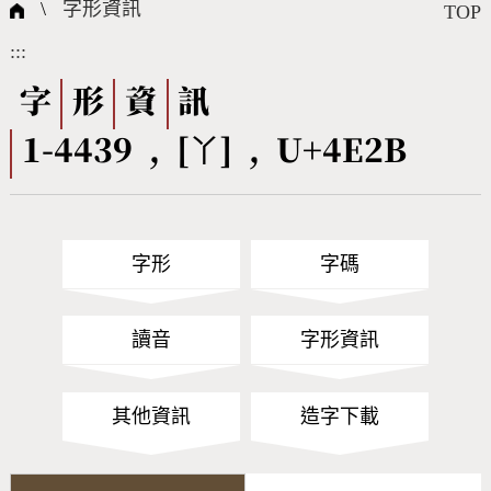
國際字碼相關組織
筆畫查詢
線上教學
倉頡查詢
全字庫授權
轉碼Web Service
個人電腦造字處理工具
問題集
意見回饋
\
字形資訊
TOP
:::
筆順序查詢
部首查詢
熱門查詢統計
字形下載
字
形
資
訊
1-4439 , [丫] , U+4E2B
CNS查詢
Unicode查詢
Big5查詢
拼音查詢
字形
字碼
符號索引
拼音文字索引
讀音
字形資訊
其他資訊
造字下載