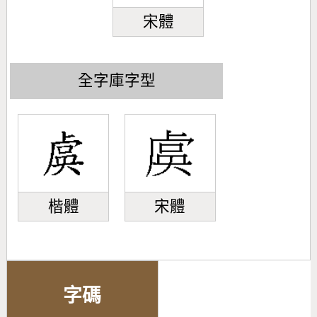
宋體
全字庫字型
楷體
宋體
字碼