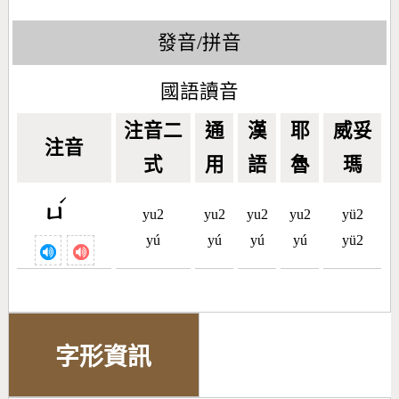
發音/拼音
國語讀音
注音二
通
漢
耶
威妥
注音
式
用
語
魯
瑪
ˊ
ㄩ
yu2
yu2
yu2
yu2
yü2
yú
yú
yú
yú
yü2
字形資訊