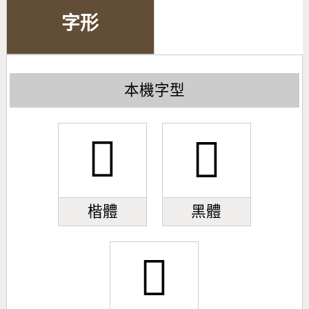
字形
本機字型
󹳑
󹳑
楷體
黑體
󹳑