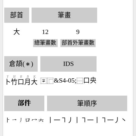
部首
筆畫
大
12
9
總筆畫數
部首外筆畫數
倉頡(
)
IDS
✱
Y
H
R
B
K
&S4-05;
口央
〾
⿸
⿱
卜
竹
口
月
大
筆順序
部件
丨一㇕丿丨㇕一丨㇕一丿丶
󶀥󶀏󶀃󶁶󶁇󶁩