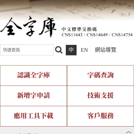
:::
中
EN
網站導覽
認識全字庫
字碼查詢
全字庫介紹
IDS查詢
全字庫現況
部件查詢
新增字申請
技術支援
中文碼介紹
複合查詢
專有名詞介紹
注音查詢
新字申請處理流程
字形即時顯示
造字解決方案
應用工具下載
客戶服務
︿