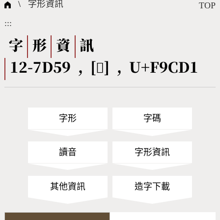
國際字碼相關組織
筆畫查詢
線上教學
倉頡查詢
全字庫授權
轉碼Web Service
個人電腦造字處理工具
問題集
意見回饋
\
字形資訊
TOP
:::
筆順序查詢
部首查詢
熱門查詢統計
字形下載
字
形
資
訊
12-7D59 , [󹳑] , U+F9CD1
CNS查詢
Unicode查詢
Big5查詢
拼音查詢
字形
字碼
符號索引
拼音文字索引
讀音
字形資訊
其他資訊
造字下載