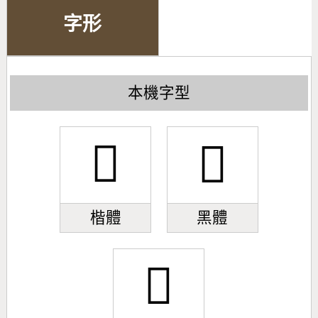
字形
本機字型
𫀃
𫀃
楷體
黑體
𫀃