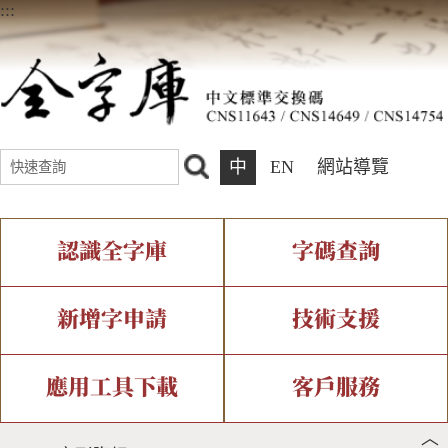
:::
中
EN
網站導覽
認識全字庫
字碼查詢
全字庫介紹
IDS查詢
全字庫現況
部件查詢
新增字申請
技術支援
中文碼介紹
複合查詢
專有名詞介紹
注音查詢
新字申請處理流程
字形即時顯示
造字解決方案
應用工具下載
客戶服務
︿