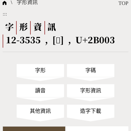
國際字碼相關組織
筆畫查詢
線上教學
倉頡查詢
全字庫授權
轉碼Web Service
個人電腦造字處理工具
問題集
意見回饋
\
字形資訊
TOP
:::
筆順序查詢
部首查詢
熱門查詢統計
字形下載
字
形
資
訊
12-3535 , [𫀃] , U+2B003
CNS查詢
Unicode查詢
Big5查詢
拼音查詢
字形
字碼
符號索引
拼音文字索引
讀音
字形資訊
其他資訊
造字下載