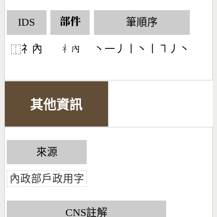
IDS
筆順序
部件
礻內
丶一丿丨丶丨㇕丿丶
󶄛󶃘
⿰
其他資訊
來源
內政部戶政用字
CNS註解