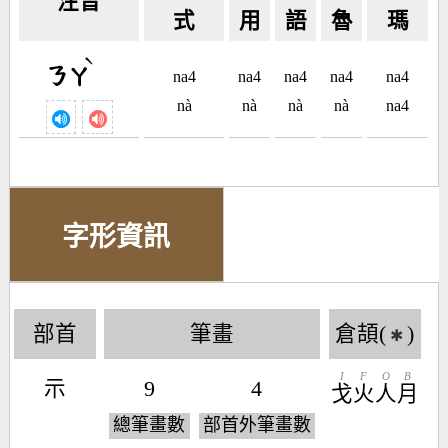
注音
式
用
語
魯
瑪
ˋ
ㄋㄚ
na4
na4
na4
na4
na4
nà
nà
nà
nà
na4
字形資訊
部首
筆畫
倉頡(
)
✱
I
F
O
B
示
9
4
戈
火
人
月
總筆畫數
部首外筆畫數