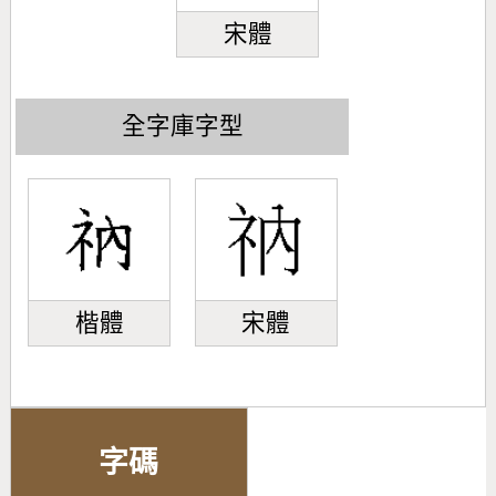
宋體
全字庫字型
楷體
宋體
字碼