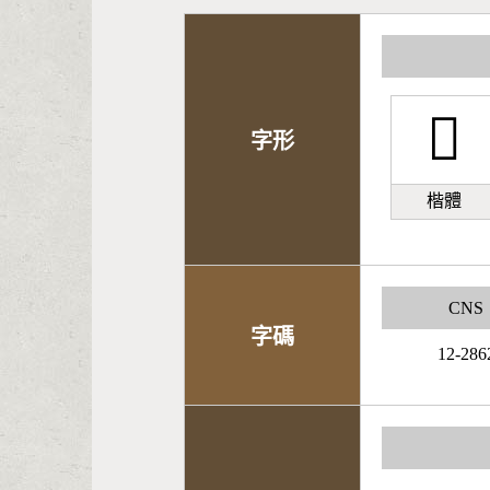
𫥇
字形
楷體
CNS
字碼
12-286