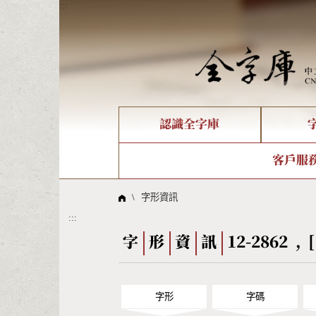
:::
認識全字庫
個人電腦造字處理工具
新字申請處理流程
字形即時顯示
全字庫介紹
IDS查詢
造字解
全字庫
部件
客戶服
問題集
意見
線上教學
倉頡查詢
筆順序
\
字形資訊
:::
Big5查詢
拼音
字
形
資
訊
12-2862 , [
字形
字碼