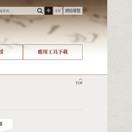
中
EN
網站導覽
援
應用工具下載
際字碼相關組織
筆畫查詢
︿
nicode查詢
TOP
載