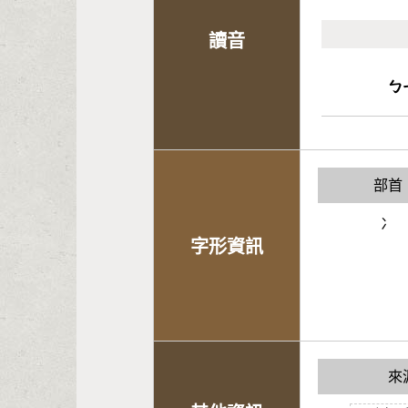
讀音
ㄅ
部首
冫
字形資訊
來