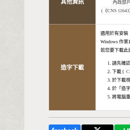
其他資訊
內政部
(《CNS 116
適用於有安裝
Windows 
若您要下載此
請先確認
造字下載
下載 [
C
於下載
於「造
將電腦重