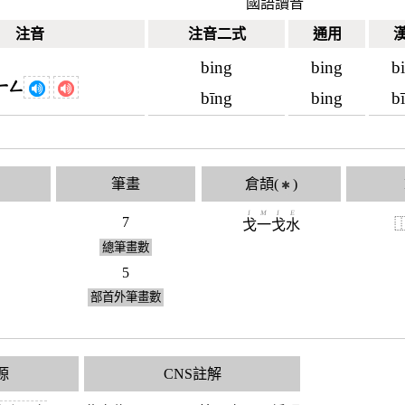
國語讀音
注音
注音二式
通用
bing
bing
b
ㄧㄥ
bīng
bing
b
筆畫
倉頡(
)
✱
I
M
I
E
7
戈
一
戈
水
總筆畫數
5
部首外筆畫數
源
CNS註解