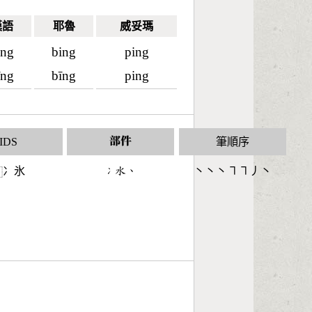
漢語
耶魯
威妥瑪
ing
bing
ping
īng
bīng
ping
IDS
部件
筆順序
冫氷
󶁄󶄒󶀅
丶丶丶㇕㇕丿丶
⿰