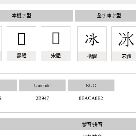
本機字型
全字庫字型
𫥇
𫥇
黑體
宋體
楷體
宋體
Unicode
EUC
2
2B947
8EACA8E2
發音/拼音