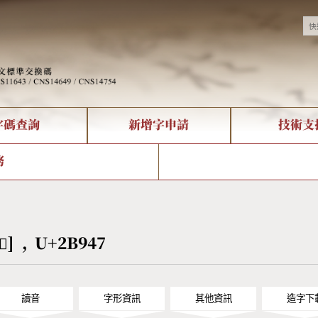
字碼查詢
新增字申請
技術支
決方案
現況
查詢
字形下載
中文碼介紹
全字庫授權
複合查詢
轉碼Web Service
專有名詞介紹
注音查詢
國
務
回饋
熱門查詢統計
查詢
部首查詢
CNS查詢
U
查詢
符號索引
拼音文字索引
𫥇] , U+2B947
讀音
字形資訊
其他資訊
造字下