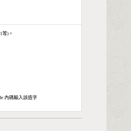
11等)。
ode 內碼輸入該造字