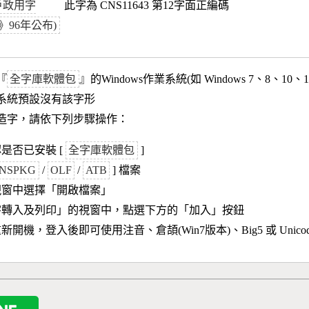
戶政用字
此字為 CNS11643 第12字面正編碼
43》96年公布)
『
全字庫軟體包
』的Windows作業系統(如 Windows 7、8、10、
作業系統預設沒有該字形
造字，請依下列步驟操作：
是否已安裝 [
全字庫軟體包
]
NSPKG
/
OLF
/
ATB
] 檔案
視窗中選擇「開啟檔案」
字轉入及列印」的視窗中，點選下方的「加入」按鈕
新開機，登入後即可使用注音、倉頡(Win7版本)、Big5 或 Unic