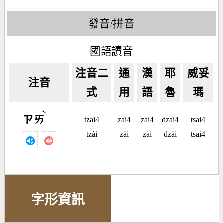
發音/拼音
國語讀音
注音二
通
漢
耶
威妥
注音
式
用
語
魯
瑪
ˋ
ㄗㄞ
tzai4
zai4
zai4
dzai4
tsai4
tzài
zài
zài
dzài
tsai4
字形資訊