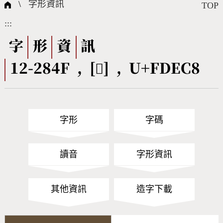
國際字碼相關組織
筆畫查詢
線上教學
倉頡查詢
全字庫授權
轉碼Web Service
個人電腦造字處理工具
問題集
意見回饋
\
字形資訊
TOP
:::
筆順序查詢
部首查詢
熱門查詢統計
字形下載
字
形
資
訊
12-284F , [󽻈] , U+FDEC8
CNS查詢
Unicode查詢
Big5查詢
拼音查詢
字形
字碼
符號索引
拼音文字索引
讀音
字形資訊
其他資訊
造字下載