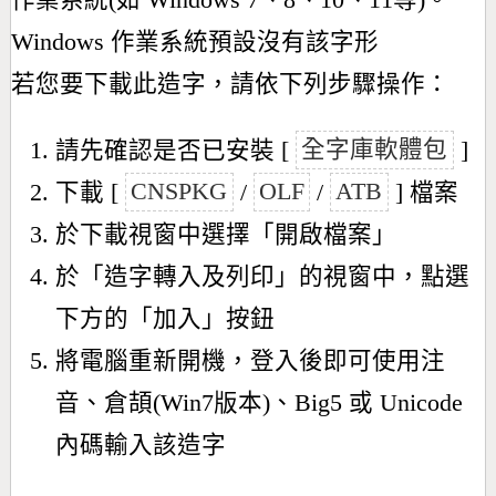
作業系統(如 Windows 7、8、10、11等)。
Windows 作業系統預設沒有該字形
若您要下載此造字，請依下列步驟操作：
請先確認是否已安裝 [
全字庫軟體包
]
下載 [
CNSPKG
/
OLF
/
ATB
] 檔案
於下載視窗中選擇「開啟檔案」
於「造字轉入及列印」的視窗中，點選
下方的「加入」按鈕
將電腦重新開機，登入後即可使用注
音、倉頡(Win7版本)、Big5 或 Unicode
內碼輸入該造字