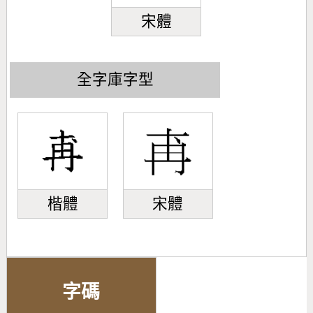
宋體
全字庫字型
楷體
宋體
字碼