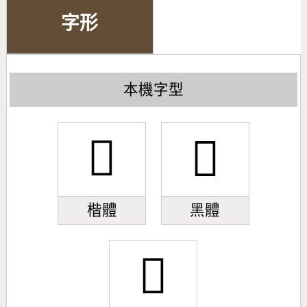
字形
本機字型
󽻈
󽻈
楷體
黑體
󽻈