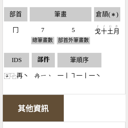
部首
筆畫
倉頡(
)
✱
I
J
G
B
冂
7
5
戈
十
土
月
總筆畫數
部首外筆畫數
IDS
筆順序
部件
再丶
一丨㇕一丨一丶
󶄵󶀀󶀅
〾
⿻
其他資訊