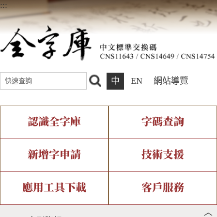
:::
中
EN
網站導覽
認識全字庫
字碼查詢
全字庫介紹
IDS查詢
全字庫現況
部件查詢
新增字申請
技術支援
中文碼介紹
複合查詢
專有名詞介紹
注音查詢
新字申請處理流程
字形即時顯示
造字解決方案
應用工具下載
客戶服務
︿