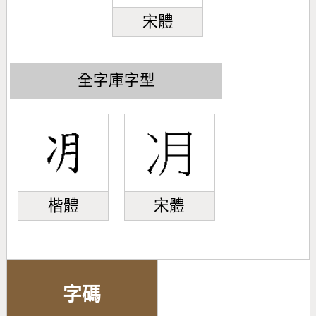
宋體
全字庫字型
楷體
宋體
字碼