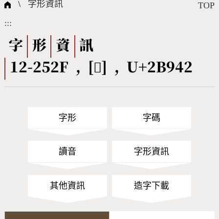
國際字碼相關組織
筆畫查詢
線上教學
倉頡查詢
全字庫授權
轉碼Web Service
個人電腦造字處理工具
問題集
意見回饋
\
字形資訊
TOP
:::
筆順序查詢
部首查詢
熱門查詢統計
字形下載
字
形
資
訊
12-252F , [𫥂] , U+2B942
CNS查詢
Unicode查詢
Big5查詢
拼音查詢
字形
字碼
符號索引
拼音文字索引
讀音
字形資訊
其他資訊
造字下載