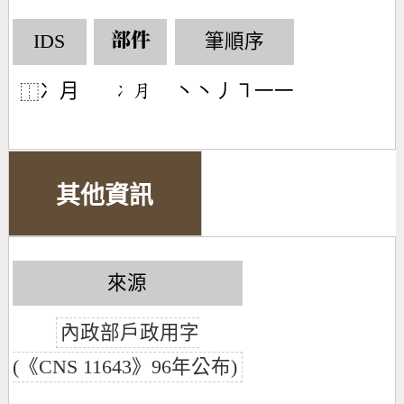
IDS
筆順序
部件
冫月
丶丶丿㇕一一
󶁄󶃭
⿰
其他資訊
來源
內政部戶政用字
(《CNS 11643》96年公布)