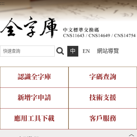
:::
中
EN
網站導覽
認識全字庫
字碼查詢
全字庫介紹
IDS查詢
全字庫現況
部件查詢
新增字申請
技術支援
中文碼介紹
複合查詢
專有名詞介紹
注音查詢
新字申請處理流程
字形即時顯示
造字解決方案
應用工具下載
客戶服務
︿