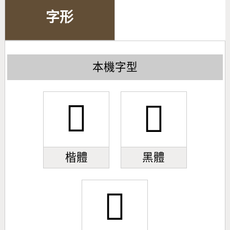
字形
本機字型
𫥂
𫥂
楷體
黑體
𫥂