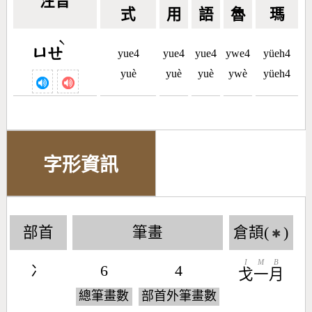
注音
式
用
語
魯
瑪
ˋ
ㄩㄝ
yue4
yue4
yue4
ywe4
yüeh4
yuè
yuè
yuè
ywè
yüeh4
字形資訊
部首
筆畫
倉頡(
)
✱
I
M
B
冫
6
4
戈
一
月
總筆畫數
部首外筆畫數