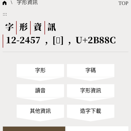
國際字碼相關組織
筆畫查詢
線上教學
倉頡查詢
全字庫授權
轉碼Web Service
個人電腦造字處理工具
問題集
意見回饋
\
字形資訊
TOP
:::
筆順序查詢
部首查詢
熱門查詢統計
字形下載
字
形
資
訊
12-2457 , [𫢌] , U+2B88C
CNS查詢
Unicode查詢
Big5查詢
拼音查詢
字形
字碼
符號索引
拼音文字索引
讀音
字形資訊
其他資訊
造字下載