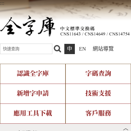
:::
中
EN
網站導覽
認識全字庫
字碼查詢
全字庫介紹
IDS查詢
全字庫現況
部件查詢
新增字申請
技術支援
中文碼介紹
複合查詢
專有名詞介紹
注音查詢
新字申請處理流程
字形即時顯示
造字解決方案
應用工具下載
客戶服務
︿