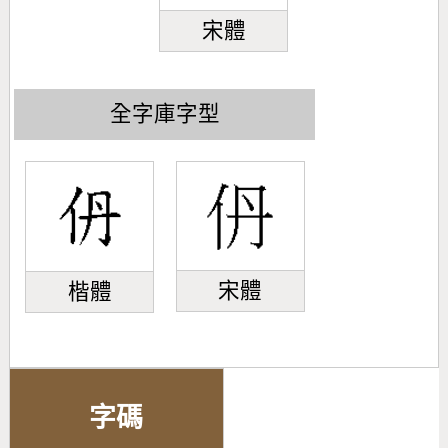
宋體
全字庫字型
宋體
楷體
字碼