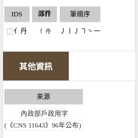
IDS
筆順序
部件
亻丹
丿丨丿㇕丶一
󶀭󶃰
⿰
其他資訊
來源
內政部戶政用字
(《CNS 11643》96年公布)