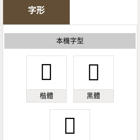
字形
本機字型
𫢌
𫢌
楷體
黑體
𫢌