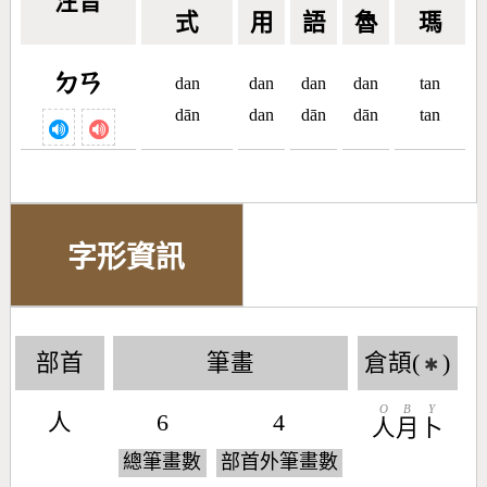
注音
式
用
語
魯
瑪
ㄉㄢ
dan
dan
dan
dan
tan
dān
dan
dān
dān
tan
字形資訊
部首
筆畫
倉頡(
)
✱
O
B
Y
人
6
4
人
月
卜
總筆畫數
部首外筆畫數