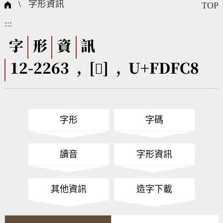
國際字碼相關組織
筆畫查詢
線上教學
倉頡查詢
全字庫授權
轉碼Web Service
個人電腦造字處理工具
問題集
意見回饋
\
字形資訊
TOP
:::
筆順序查詢
部首查詢
熱門查詢統計
字形下載
字
形
資
訊
12-2263 , [󽿈] , U+FDFC8
CNS查詢
Unicode查詢
Big5查詢
拼音查詢
字形
字碼
符號索引
拼音文字索引
讀音
字形資訊
其他資訊
造字下載