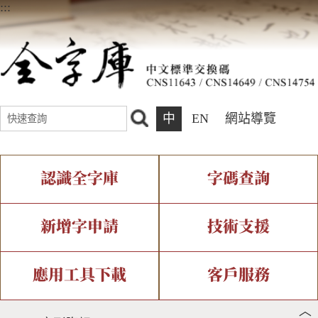
:::
中
EN
網站導覽
認識全字庫
字碼查詢
全字庫介紹
IDS查詢
全字庫現況
部件查詢
新增字申請
技術支援
中文碼介紹
複合查詢
專有名詞介紹
注音查詢
新字申請處理流程
字形即時顯示
造字解決方案
應用工具下載
客戶服務
︿