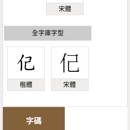
宋體
全字庫字型
楷體
宋體
字碼