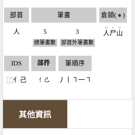
部首
筆畫
倉頡(
)
✱
O
S
U
人
5
3
人
尸
山
總筆畫數
部首外筆畫數
IDS
筆順序
部件
亻己
丿丨㇕一㇕
󶀭󶂎
⿰
其他資訊