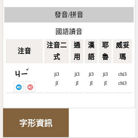
發音/拼音
國語讀音
注音二
通
漢
耶
威妥
注音
式
用
語
魯
瑪
ˇ
ㄐㄧ
ji3
ji3
ji3
ji3
chi3
jǐ
jǐ
jǐ
jǐ
chi3
字形資訊