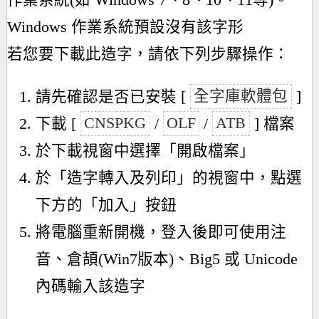
作業系統(如 Windows 7、8、10、11等)。
Windows 作業系統預設沒有該字形
若您要下載此造字，請依下列步驟操作：
請先確認是否已安裝 [
全字庫軟體包
]
下載 [
CNSPKG
/
OLF
/
ATB
] 檔案
於下載視窗中選擇「開啟檔案」
於「造字轉入及列印」的視窗中，點選
下方的「加入」按鈕
將電腦重新開機，登入後即可使用注
音、倉頡(Win7版本)、Big5 或 Unicode
內碼輸入該造字