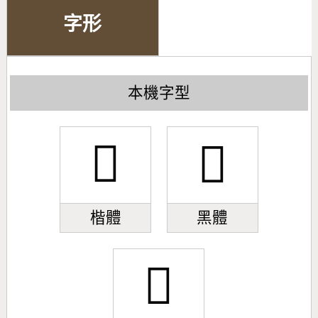
字形
本機字型
󽿈
󽿈
楷體
黑體
󽿈