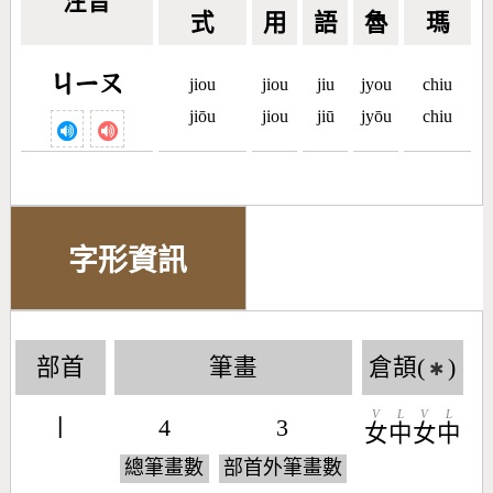
注音
式
用
語
魯
瑪
ㄐㄧㄡ
jiou
jiou
jiu
jyou
chiu
jiōu
jiou
jiū
jyōu
chiu
字形資訊
部首
筆畫
倉頡(
)
✱
V
L
V
L
丨
4
3
女
中
女
中
總筆畫數
部首外筆畫數