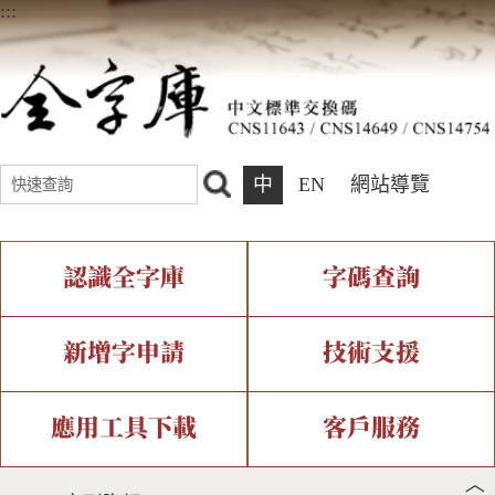
:::
中
EN
網站導覽
認識全字庫
字碼查詢
全字庫介紹
IDS查詢
全字庫現況
部件查詢
新增字申請
技術支援
中文碼介紹
複合查詢
專有名詞介紹
注音查詢
新字申請處理流程
字形即時顯示
造字解決方案
應用工具下載
客戶服務
︿