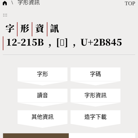
國際字碼相關組織
筆畫查詢
線上教學
倉頡查詢
全字庫授權
轉碼Web Service
個人電腦造字處理工具
問題集
意見回饋
\
字形資訊
TOP
:::
筆順序查詢
部首查詢
熱門查詢統計
字形下載
字
形
資
訊
12-215B , [𫡅] , U+2B845
CNS查詢
Unicode查詢
Big5查詢
拼音查詢
字形
字碼
符號索引
拼音文字索引
讀音
字形資訊
其他資訊
造字下載