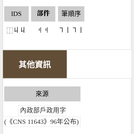
IDS
筆順序
部件
丩丩
㇕丨㇕丨
󶁎󶁎
⿰
其他資訊
來源
內政部戶政用字
(《CNS 11643》96年公布)