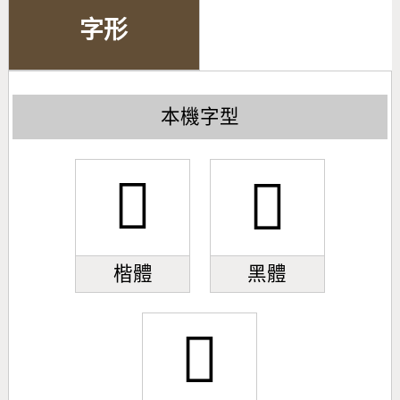
字形
本機字型
𫡅
𫡅
楷體
黑體
𫡅