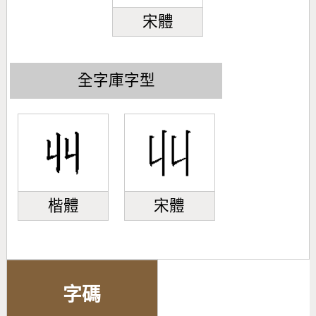
宋體
全字庫字型
楷體
宋體
字碼