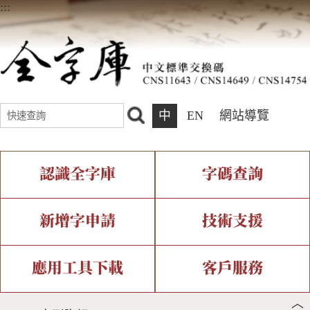
:::
中
EN
網站導覽
認識全字庫
字碼查詢
全字庫介紹
IDS查詢
全字庫現況
部件查詢
新增字申請
技術支援
中文碼介紹
複合查詢
專有名詞介紹
注音查詢
新字申請處理流程
字形即時顯示
造字解決方案
應用工具下載
客戶服務
︿