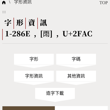
國際字碼相關組織
筆畫查詢
線上教學
倉頡查詢
全字庫授權
轉碼Web Service
個人電腦造字處理工具
問題集
意見回饋
\
字形資訊
TOP
:::
筆順序查詢
部首查詢
熱門查詢統計
字形下載
字
形
資
訊
1-286E , [⾬] , U+2FAC
CNS查詢
Unicode查詢
Big5查詢
拼音查詢
字形
字碼
符號索引
拼音文字索引
字形資訊
其他資訊
造字下載