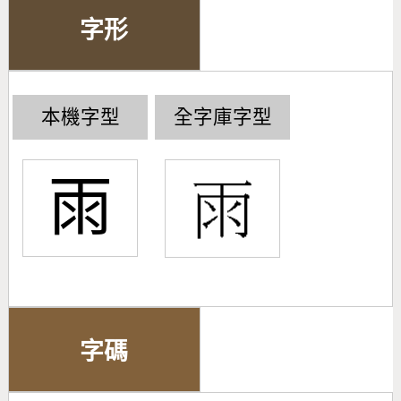
字形
本機字型
全字庫字型
⾬
字碼