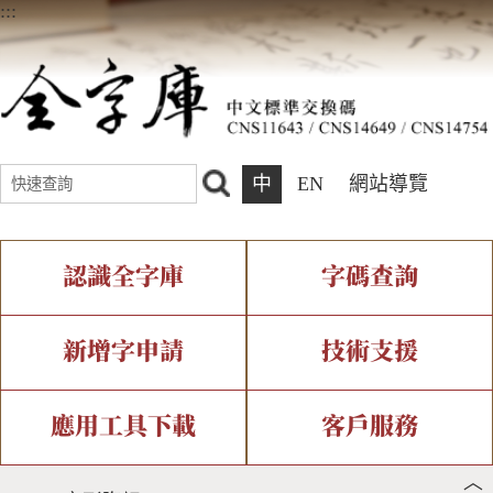
:::
中
EN
網站導覽
認識全字庫
字碼查詢
全字庫介紹
IDS查詢
全字庫現況
部件查詢
新增字申請
技術支援
中文碼介紹
複合查詢
專有名詞介紹
注音查詢
新字申請處理流程
字形即時顯示
造字解決方案
應用工具下載
客戶服務
︿