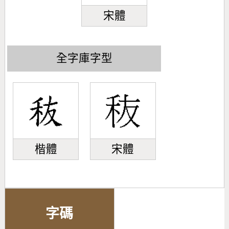
宋體
全字庫字型
楷體
宋體
字碼