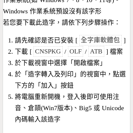
作業系統(如 Windows 7、8、10、11等)。
Windows 作業系統預設沒有該字形
若您要下載此造字，請依下列步驟操作：
請先確認是否已安裝 [
全字庫軟體包
]
下載 [
CNSPKG
/
OLF
/
ATB
] 檔案
於下載視窗中選擇「開啟檔案」
於「造字轉入及列印」的視窗中，點選
下方的「加入」按鈕
將電腦重新開機，登入後即可使用注
音、倉頡(Win7版本)、Big5 或 Unicode
內碼輸入該造字