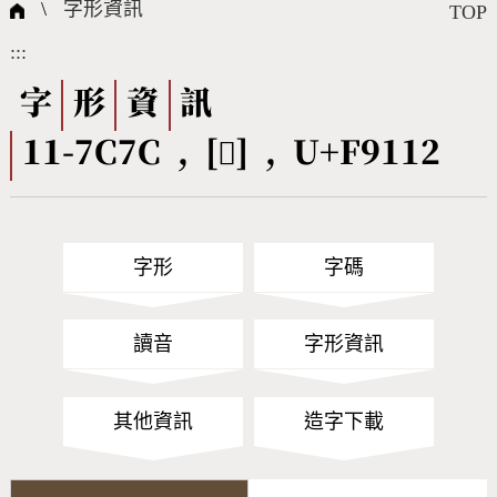
國際字碼相關組織
筆畫查詢
線上教學
倉頡查詢
全字庫授權
轉碼Web Service
個人電腦造字處理工具
問題集
意見回饋
\
字形資訊
TOP
:::
筆順序查詢
部首查詢
熱門查詢統計
字形下載
字
形
資
訊
11-7C7C , [󹄒] , U+F9112
CNS查詢
Unicode查詢
Big5查詢
拼音查詢
字形
字碼
符號索引
拼音文字索引
讀音
字形資訊
其他資訊
造字下載