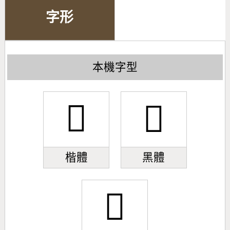
字形
本機字型
󹄒
󹄒
楷體
黑體
󹄒