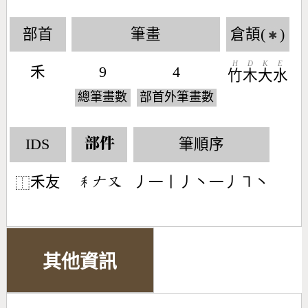
部首
筆畫
倉頡(
)
✱
H
D
K
E
禾
9
4
竹
木
大
水
總筆畫數
部首外筆畫數
IDS
筆順序
部件
禾友
丿一丨丿丶一丿㇕丶
󶅅󶀖󶁓
⿰
其他資訊