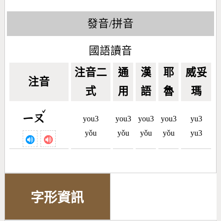
發音/拼音
國語讀音
注音二
通
漢
耶
威妥
注音
式
用
語
魯
瑪
ˇ
ㄧㄡ
you3
you3
you3
you3
yu3
yǒu
yǒu
yǒu
yǒu
yu3
字形資訊