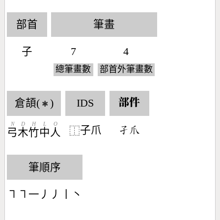
部首
筆畫
子
7
4
總筆畫數
部首外筆畫數
倉頡(
)
IDS
部件
✱
N
D
H
L
O
子爪
󶂢󶃨
⿰
弓
木
竹
中
人
筆順序
㇕㇕一丿丿丨丶