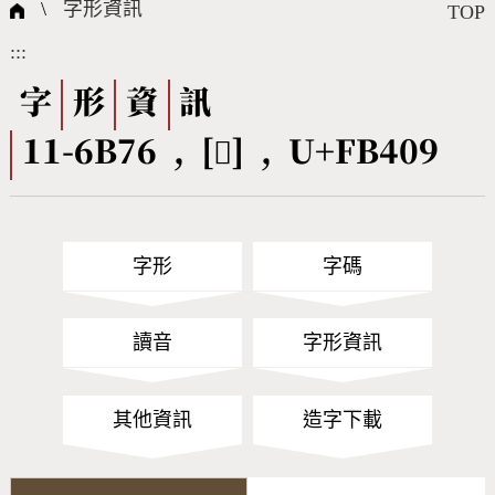
國際字碼相關組織
筆畫查詢
線上教學
倉頡查詢
全字庫授權
轉碼Web Service
個人電腦造字處理工具
問題集
意見回饋
\
字形資訊
TOP
:::
筆順序查詢
部首查詢
熱門查詢統計
字形下載
字
形
資
訊
11-6B76 , [󻐉] , U+FB409
CNS查詢
Unicode查詢
Big5查詢
拼音查詢
字形
字碼
符號索引
拼音文字索引
讀音
字形資訊
其他資訊
造字下載