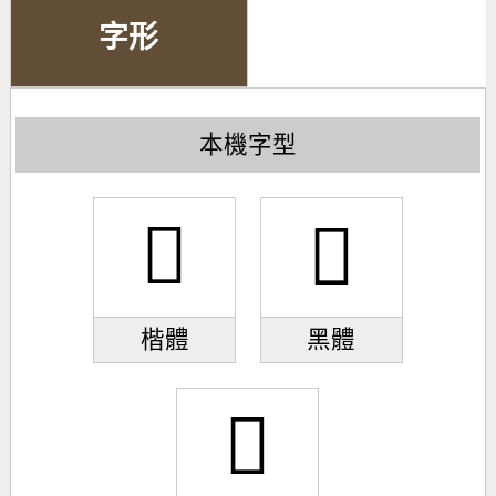
字形
本機字型
󻐉
󻐉
楷體
黑體
󻐉