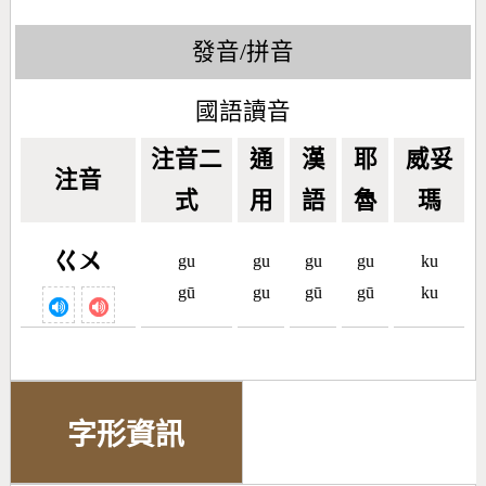
發音/拼音
國語讀音
注音二
通
漢
耶
威妥
注音
式
用
語
魯
瑪
ㄍㄨ
gu
gu
gu
gu
ku
gū
gu
gū
gū
ku
字形資訊