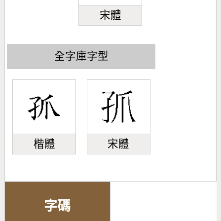
宋體
全字庫字型
楷體
宋體
字碼