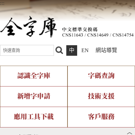
:::
中
EN
網站導覽
認識全字庫
字碼查詢
全字庫介紹
IDS查詢
全字庫現況
部件查詢
新增字申請
技術支援
中文碼介紹
複合查詢
專有名詞介紹
注音查詢
新字申請處理流程
字形即時顯示
造字解決方案
應用工具下載
客戶服務
︿