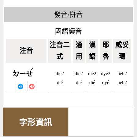
發音/拼音
國語讀音
注音二
通
漢
耶
威妥
注音
式
用
語
魯
瑪
ˊ
ㄉㄧㄝ
die2
die2
die2
dye2
tieh2
dié
dié
dié
dyé
tieh2
字形資訊