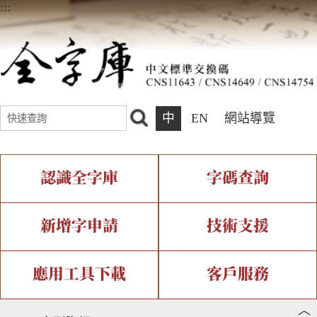
:::
中
EN
網站導覽
認識全字庫
字碼查詢
全字庫介紹
IDS查詢
全字庫現況
部件查詢
新增字申請
技術支援
中文碼介紹
複合查詢
專有名詞介紹
注音查詢
新字申請處理流程
字形即時顯示
造字解決方案
應用工具下載
客戶服務
︿