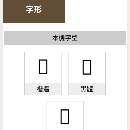
字形
本機字型
󺞚
󺞚
楷體
黑體
󺞚