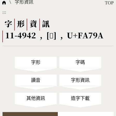
國際字碼相關組織
筆畫查詢
線上教學
倉頡查詢
全字庫授權
轉碼Web Service
個人電腦造字處理工具
問題集
意見回饋
\
字形資訊
TOP
:::
筆順序查詢
部首查詢
熱門查詢統計
字形下載
字
形
資
訊
11-4942 , [󺞚] , U+FA79A
CNS查詢
Unicode查詢
Big5查詢
拼音查詢
字形
字碼
符號索引
拼音文字索引
讀音
字形資訊
其他資訊
造字下載