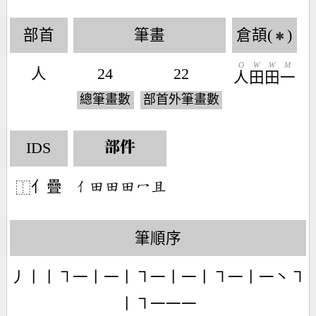
部首
筆畫
倉頡(
)
✱
O
W
W
M
人
24
22
人
田
田
一
總筆畫數
部首外筆畫數
IDS
部件
亻疊
󶀭󶄬󶄬󶄬󶁇󶄪
⿰
筆順序
丿丨丨㇕一丨一丨㇕一丨一丨㇕一丨一丶㇕
丨㇕一一一