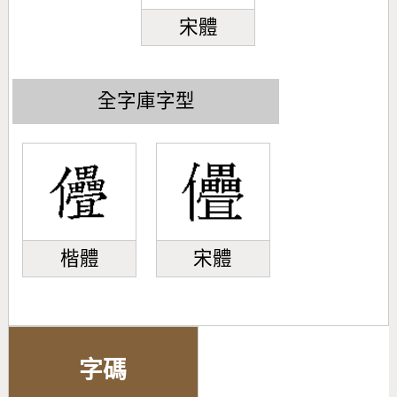
宋體
全字庫字型
楷體
宋體
字碼