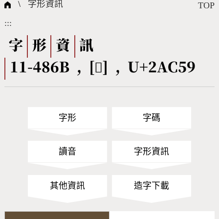
國際字碼相關組織
筆畫查詢
線上教學
倉頡查詢
全字庫授權
轉碼Web Service
個人電腦造字處理工具
問題集
意見回饋
\
字形資訊
TOP
:::
筆順序查詢
部首查詢
熱門查詢統計
字形下載
字
形
資
訊
11-486B , [𪱙] , U+2AC59
CNS查詢
Unicode查詢
Big5查詢
拼音查詢
字形
字碼
符號索引
拼音文字索引
讀音
字形資訊
其他資訊
造字下載