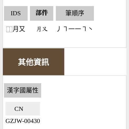
IDS
筆順序
部件
月又
丿㇕一一㇕丶
󶃭󶁓
⿰
其他資訊
漢字國屬性
CN🇨🇳
GZJW-00430