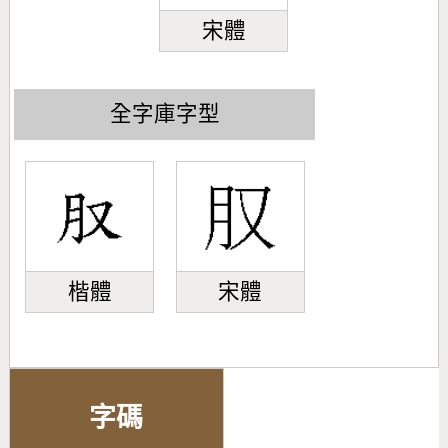
宋體
全字庫字型
楷體
宋體
字碼