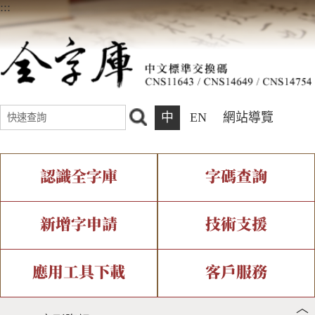
:::
中
EN
網站導覽
認識全字庫
字碼查詢
全字庫介紹
IDS查詢
全字庫現況
部件查詢
新增字申請
技術支援
中文碼介紹
複合查詢
專有名詞介紹
注音查詢
新字申請處理流程
字形即時顯示
造字解決方案
應用工具下載
客戶服務
︿