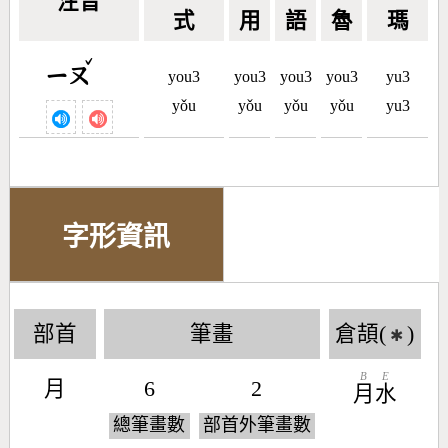
注音
式
用
語
魯
瑪
ˇ
ㄧㄡ
you3
you3
you3
you3
yu3
yǒu
yǒu
yǒu
yǒu
yu3
字形資訊
部首
筆畫
倉頡(
)
✱
B
E
月
6
2
月
水
總筆畫數
部首外筆畫數