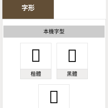
字形
本機字型
𪱙
𪱙
楷體
黑體
𪱙