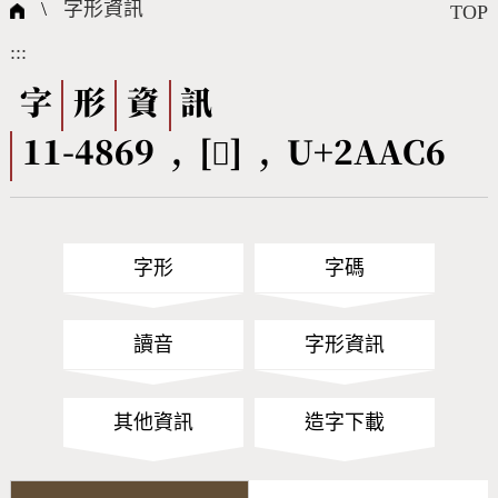
國際字碼相關組織
筆畫查詢
線上教學
倉頡查詢
全字庫授權
轉碼Web Service
個人電腦造字處理工具
問題集
意見回饋
\
字形資訊
TOP
:::
筆順序查詢
部首查詢
熱門查詢統計
字形下載
字
形
資
訊
11-4869 , [𪫆] , U+2AAC6
CNS查詢
Unicode查詢
Big5查詢
拼音查詢
字形
字碼
符號索引
拼音文字索引
讀音
字形資訊
其他資訊
造字下載