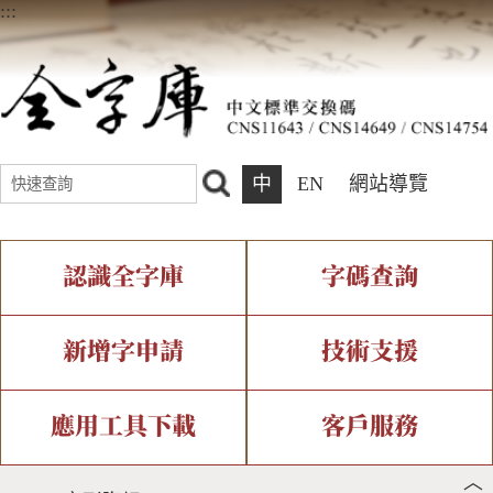
:::
中
EN
網站導覽
認識全字庫
字碼查詢
全字庫介紹
IDS查詢
全字庫現況
部件查詢
新增字申請
技術支援
中文碼介紹
複合查詢
專有名詞介紹
注音查詢
新字申請處理流程
字形即時顯示
造字解決方案
應用工具下載
客戶服務
︿