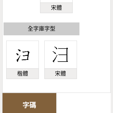
宋體
全字庫字型
楷體
宋體
字碼