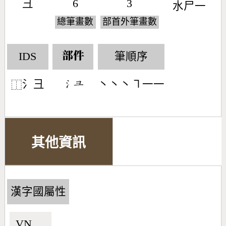
彐
6
3
水
尸
一
總筆畫數
部首外筆畫數
IDS
筆順序
部件
氵彐
丶丶丶㇕一一
󶄔󶂤
⿰
其他資訊
漢字國屬性
VN🇻🇳