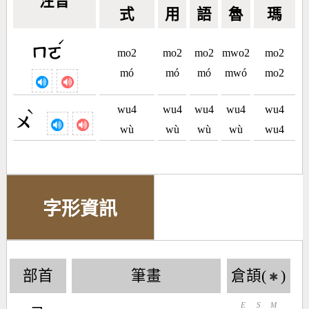
注音
式
用
語
魯
瑪
ˊ
ㄇㄛ
mo2
mo2
mo2
mwo2
mo2
mó
mó
mó
mwó
mo2
wu4
wu4
wu4
wu4
wu4
ˋ
ㄨ
wù
wù
wù
wù
wu4
字形資訊
部首
筆畫
倉頡(
)
✱
E
S
M