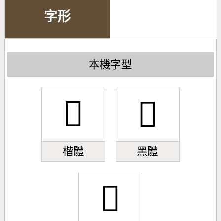
字形
本機字型
𪫆
𪫆
楷體
黑體
𪫆