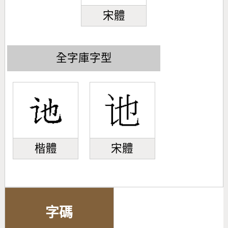
宋體
全字庫字型
楷體
宋體
字碼