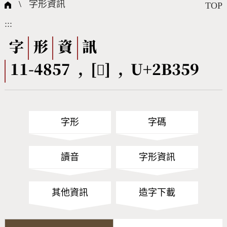
國際字碼相關組織
筆畫查詢
線上教學
倉頡查詢
全字庫授權
轉碼Web Service
個人電腦造字處理工具
問題集
意見回饋
\
字形資訊
TOP
:::
筆順序查詢
部首查詢
熱門查詢統計
字形下載
字
形
資
訊
11-4857 , [𫍙] , U+2B359
CNS查詢
Unicode查詢
Big5查詢
拼音查詢
字形
字碼
符號索引
拼音文字索引
讀音
字形資訊
其他資訊
造字下載