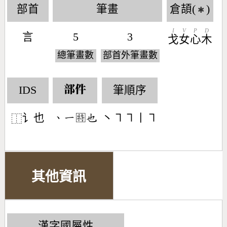
部首
筆畫
倉頡(
)
✱
I
V
P
D
言
5
3
戈
女
心
木
總筆畫數
部首外筆畫數
IDS
筆順序
部件
讠也
丶㇕㇕丨㇕
󶀅󶀀㊕󶂙
⿰
其他資訊
漢字國屬性