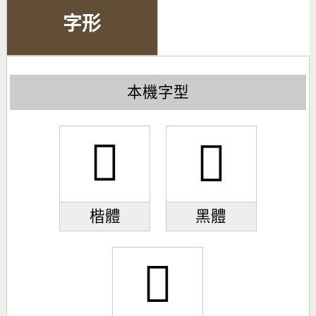
字形
本機字型
𫍙
𫍙
楷體
黑體
𫍙