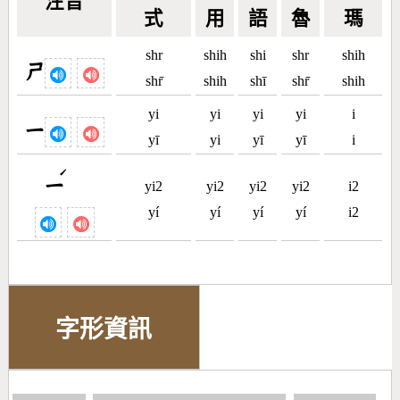
注音
式
用
語
魯
瑪
shr
shih
shi
shr
shih
ㄕ
shr̄
shih
shī
shr̄
shih
yi
yi
yi
yi
i
ㄧ
yī
yi
yī
yī
i
ˊ
ㄧ
yi2
yi2
yi2
yi2
i2
yí
yí
yí
yí
i2
字形資訊