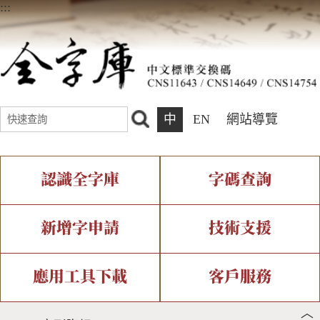
:::
中
EN
網站導覽
認識全字庫
字碼查詢
全字庫介紹
IDS查詢
全字庫現況
部件查詢
新增字申請
技術支援
中文碼介紹
複合查詢
專有名詞介紹
注音查詢
新字申請處理流程
字形即時顯示
造字解決方案
應用工具下載
客戶服務
︿