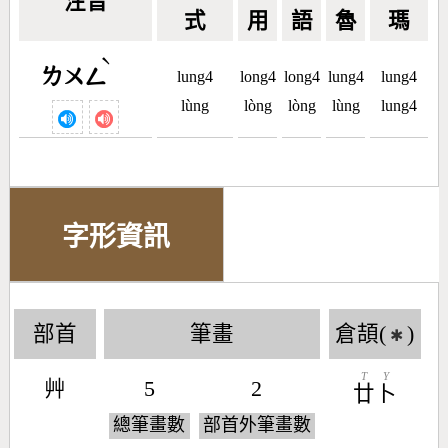
注音
式
用
語
魯
瑪
ˋ
ㄌㄨㄥ
lung4
long4
long4
lung4
lung4
lùng
lòng
lòng
lùng
lung4
字形資訊
部首
筆畫
倉頡(
)
✱
T
Y
艸
5
2
廿
卜
總筆畫數
部首外筆畫數