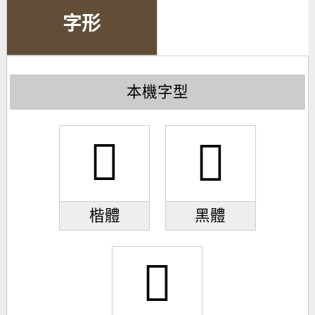
字形
本機字型
𫇥
𫇥
楷體
黑體
𫇥