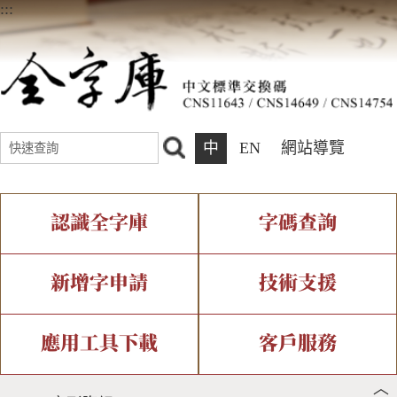
:::
中
EN
網站導覽
認識全字庫
字碼查詢
全字庫介紹
IDS查詢
全字庫現況
部件查詢
新增字申請
技術支援
中文碼介紹
複合查詢
專有名詞介紹
注音查詢
新字申請處理流程
字形即時顯示
造字解決方案
應用工具下載
客戶服務
︿