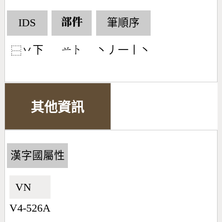
IDS
筆順序
部件
丷下
丶丿一丨丶
󶂋󶀤
⿱
其他資訊
漢字國屬性
VN🇻🇳
V4-526A