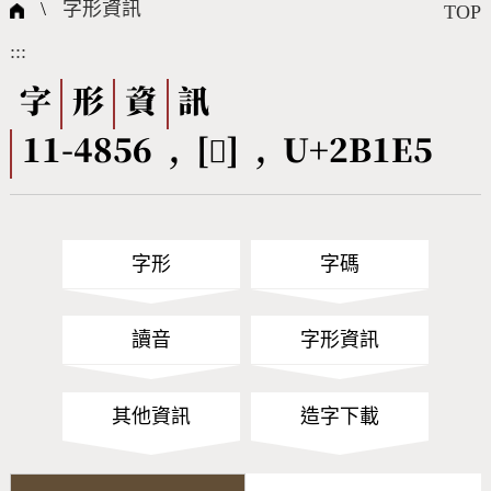
國際字碼相關組織
筆畫查詢
線上教學
倉頡查詢
全字庫授權
轉碼Web Service
個人電腦造字處理工具
問題集
意見回饋
\
字形資訊
TOP
:::
筆順序查詢
部首查詢
熱門查詢統計
字形下載
字
形
資
訊
11-4856 , [𫇥] , U+2B1E5
CNS查詢
Unicode查詢
Big5查詢
拼音查詢
字形
字碼
符號索引
拼音文字索引
讀音
字形資訊
其他資訊
造字下載