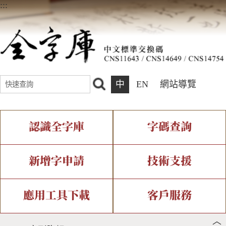
:::
中
EN
網站導覽
認識全字庫
字碼查詢
全字庫介紹
IDS查詢
全字庫現況
部件查詢
新增字申請
技術支援
中文碼介紹
複合查詢
專有名詞介紹
注音查詢
新字申請處理流程
字形即時顯示
造字解決方案
應用工具下載
客戶服務
︿