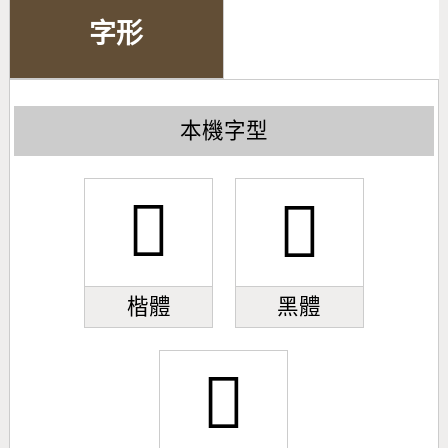
字形
本機字型
𪸍
𪸍
楷體
黑體
𪸍