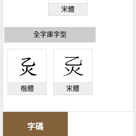
宋體
全字庫字型
楷體
宋體
字碼