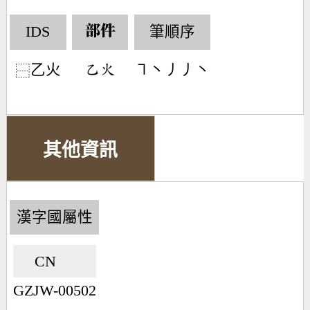
IDS
筆順序
部件
乙火
㇕丶丿丿丶
󶀇󶃸
⿱
其他資訊
漢字國屬性
CN🇨🇳
GZJW-00502