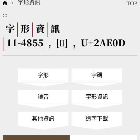
國際字碼相關組織
筆畫查詢
線上教學
倉頡查詢
全字庫授權
轉碼Web Service
個人電腦造字處理工具
問題集
意見回饋
\
字形資訊
TOP
:::
筆順序查詢
部首查詢
熱門查詢統計
字形下載
字
形
資
訊
11-4855 , [𪸍] , U+2AE0D
CNS查詢
Unicode查詢
Big5查詢
拼音查詢
字形
字碼
符號索引
拼音文字索引
讀音
字形資訊
其他資訊
造字下載