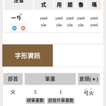
注音
式
用
語
魯
瑪
ˋ
ㄧㄢ
yan4
yan4
yan4
yan4
yen4
yàn
yàn
yàn
yàn
yen4
字形資訊
部首
筆畫
倉頡(
)
✱
N
F
火
5
1
弓
火
總筆畫數
部首外筆畫數