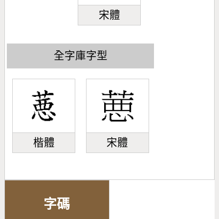
宋體
全字庫字型
楷體
宋體
字碼