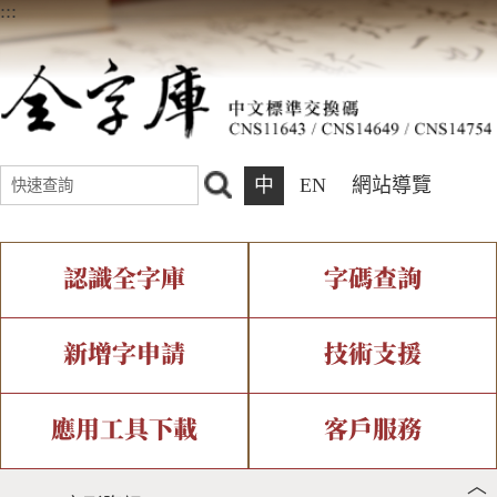
:::
中
EN
網站導覽
認識全字庫
字碼查詢
全字庫介紹
IDS查詢
全字庫現況
部件查詢
新增字申請
技術支援
中文碼介紹
複合查詢
專有名詞介紹
注音查詢
新字申請處理流程
字形即時顯示
造字解決方案
應用工具下載
客戶服務
︿