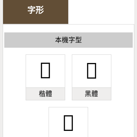
字形
本機字型
𦷢
𦷢
楷體
黑體
𦷢