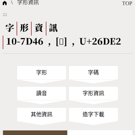
國際字碼相關組織
筆畫查詢
線上教學
倉頡查詢
全字庫授權
轉碼Web Service
個人電腦造字處理工具
問題集
意見回饋
\
字形資訊
TOP
:::
筆順序查詢
部首查詢
熱門查詢統計
字形下載
字
形
資
訊
10-7D46 , [𦷢] , U+26DE2
CNS查詢
Unicode查詢
Big5查詢
拼音查詢
字形
字碼
符號索引
拼音文字索引
讀音
字形資訊
其他資訊
造字下載