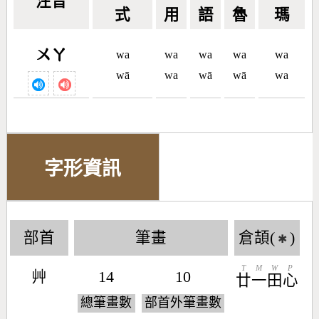
注音
式
用
語
魯
瑪
ㄨㄚ
wa
wa
wa
wa
wa
wā
wa
wā
wā
wa
字形資訊
部首
筆畫
倉頡(
)
✱
T
M
W
P
艸
14
10
廿
一
田
心
總筆畫數
部首外筆畫數