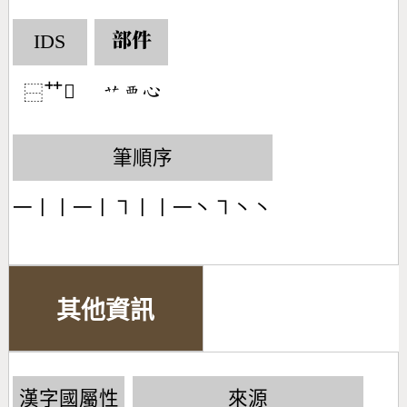
IDS
部件
艹𢙣
󶃋󶅧󶄀
⿱
筆順序
一丨丨一丨㇕丨丨一丶㇕丶丶
其他資訊
漢字國屬性
來源