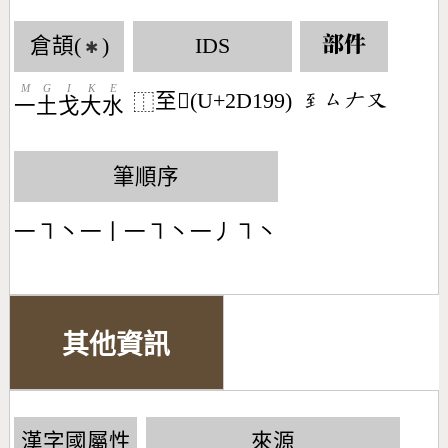
倉頡(
)
IDS
部件
✱
M
G
I
K
E
至𭆙(U+2D199)
󶅰󶁗󶀖󶁓
⿰
一
土
戈
大
水
筆順序
一㇕丶一丨一㇕丶一丿㇕丶
其他資訊
漢字國屬性
來源