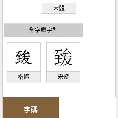
宋體
全字庫字型
楷體
宋體
字碼