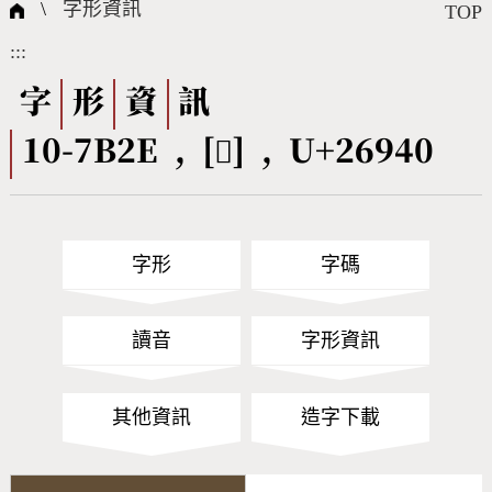
國際字碼相關組織
筆畫查詢
線上教學
倉頡查詢
全字庫授權
轉碼Web Service
個人電腦造字處理工具
問題集
意見回饋
\
字形資訊
TOP
:::
筆順序查詢
部首查詢
熱門查詢統計
字形下載
字
形
資
訊
10-7B2E , [𦥀] , U+26940
CNS查詢
Unicode查詢
Big5查詢
拼音查詢
字形
字碼
符號索引
拼音文字索引
讀音
字形資訊
其他資訊
造字下載