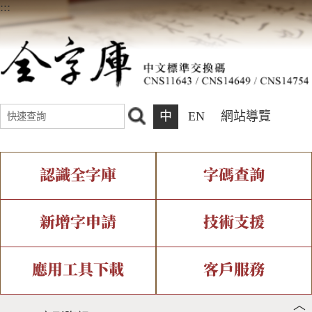
:::
中
EN
網站導覽
認識全字庫
字碼查詢
全字庫介紹
IDS查詢
全字庫現況
部件查詢
新增字申請
技術支援
中文碼介紹
複合查詢
專有名詞介紹
注音查詢
新字申請處理流程
字形即時顯示
造字解決方案
應用工具下載
客戶服務
︿