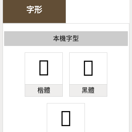
字形
本機字型
𦥀
𦥀
楷體
黑體
𦥀