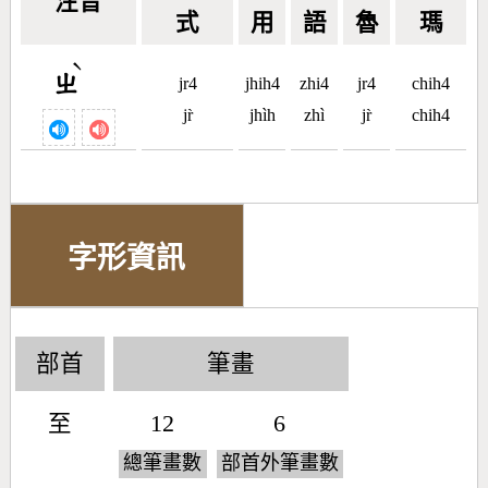
注音
式
用
語
魯
瑪
ˋ
ㄓ
jr4
jhih4
zhi4
jr4
chih4
jr̀
jhìh
zhì
jr̀
chih4
字形資訊
部首
筆畫
至
12
6
總筆畫數
部首外筆畫數