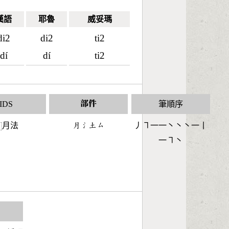
漢語
耶魯
威妥瑪
di2
di2
ti2
dí
dí
ti2
IDS
部件
筆順序
月法
󶃭󶄔󶁢󶁗
丿㇕一一丶丶丶一丨
⿰
一㇕丶