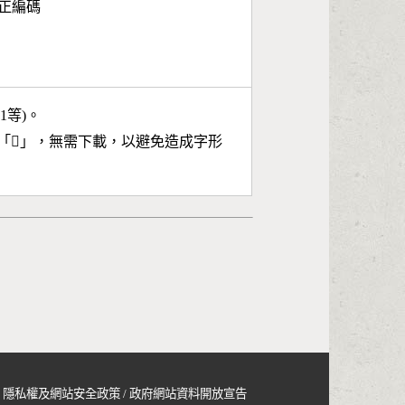
面正編碼
11等)。
「
𦝌
」，無需下載，以避免造成字形
隱私權及網站安全政策
/
政府網站資料開放宣告