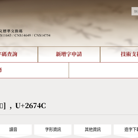
字碼查詢
新增字申請
技術支
決方案
現況
查詢
字形下載
中文碼介紹
全字庫授權
複合查詢
轉碼Web Service
專有名詞介紹
注音查詢
國
務
回饋
熱門查詢統計
查詢
部首查詢
CNS查詢
U
查詢
符號索引
拼音文字索引
𦝌] , U+2674C
讀音
字形資訊
其他資訊
造字下