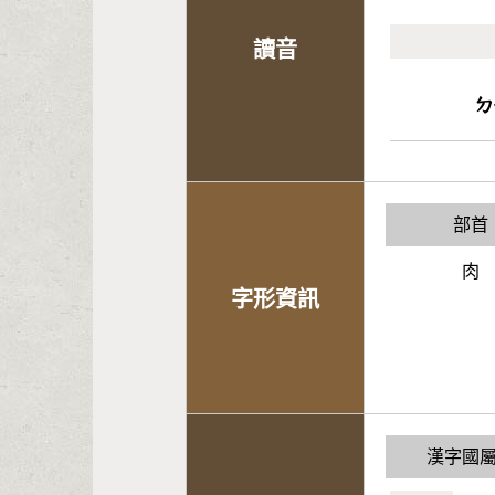
讀音
ㄉ
部首
肉
字形資訊
漢字國