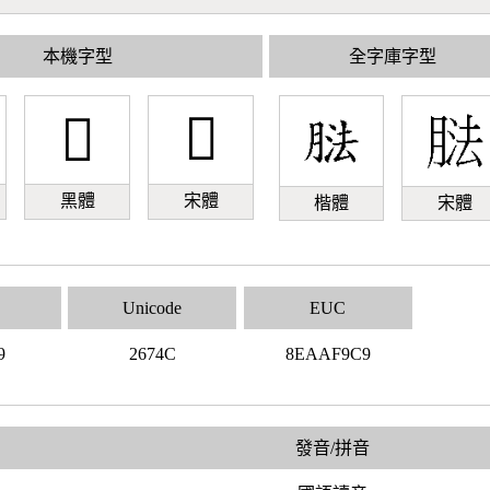
本機字型
全字庫字型
𦝌
𦝌
黑體
宋體
楷體
宋體
Unicode
EUC
9
2674C
8EAAF9C9
發音/拼音