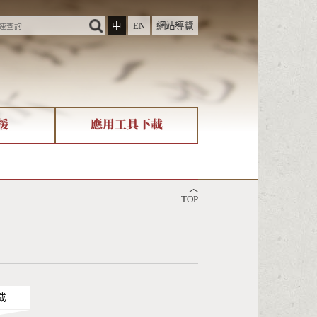
中
EN
網站導覽
援
應用工具下載
際字碼相關組織
筆畫查詢
︿
nicode查詢
TOP
載