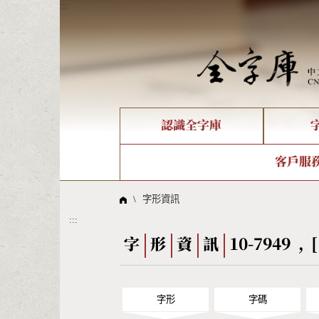
:::
認識全字庫
個人電腦造字處理工具
新字申請處理流程
字形即時顯示
全字庫介紹
IDS查詢
造字解
全字庫
部件
客戶服
問題集
意見
線上教學
倉頡查詢
筆順序
\
字形資訊
:::
Big5查詢
拼音
字
形
資
訊
10-7949 , [
字形
字碼