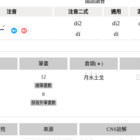
國語讀音
注音
注音二式
通用
di2
di2
ˊ
ㄧ
dí
dí
筆畫
倉頡(
)
✱
B
E
G
I
12
月
水
土
戈
總筆畫數
8
部首外筆畫數
屬性
來源
CNS註解