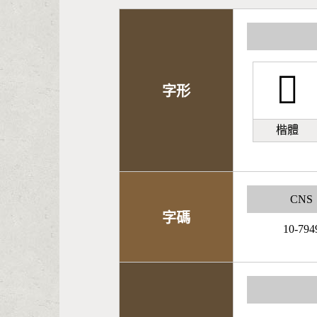
𦝌
字形
楷體
CNS
字碼
10-794