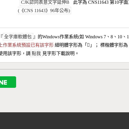
CJK認同表意文字延伸B
此字為 CNS11643 第10字
(《CNS 11643》96年公布)
『
全字庫軟體包
』的Windows作業系統(如 Windows 7、8、10、
10以上作業系統預設已有該字形
細明體字形為「
𦝌
」； 標楷體字形為
使用該字形，請
點我
見字形下載說明。