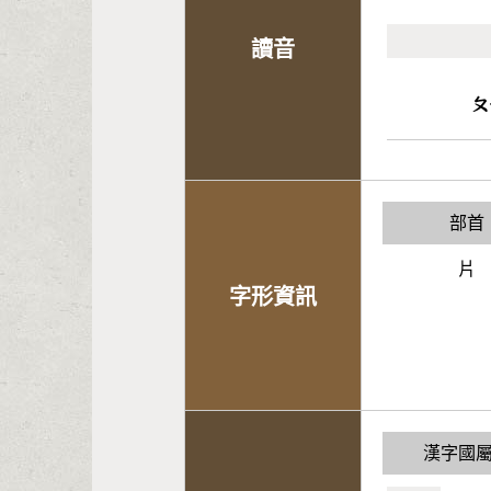
讀音
ㄆ
部首
片
字形資訊
漢字國