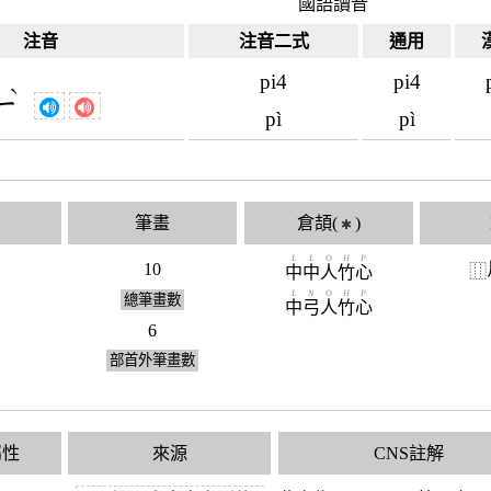
國語讀音
注音
注音二式
通用
pi4
pi4
ˋ
ㄧ
pì
pì
筆畫
倉頡(
)
✱
L
L
O
H
P
10
⿲
中
中
人
竹
心
L
N
O
H
P
總筆畫數
中
弓
人
竹
心
6
部首外筆畫數
屬性
來源
CNS註解