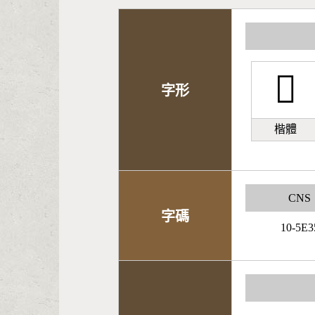
𤖿
字形
楷體
CNS
字碼
10-5E3