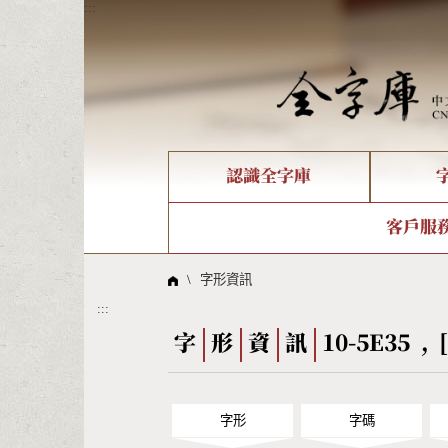
:::
認識全字庫
個人電腦造字處理工具
新字申請處理流程
字形即時顯示
全字庫介紹
IDS查詢
造字解
全字庫
部件
客戶服
問題集
意見
線上教學
倉頡查詢
筆順序
\
字形資訊
:::
Big5查詢
拼音
字
形
資
訊
10-5E35 , 
字形
字碼