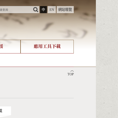
中
EN
網站導覽
援
應用工具下載
際字碼相關組織
筆畫查詢
︿
nicode查詢
TOP
載