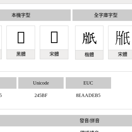
本機字型
全字庫字型
𤖿
𤖿
黑體
宋體
宋體
楷體
Unicode
EUC
5
245BF
8EAADEB5
發音/拼音