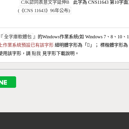
CJK認同表意文字延伸B
此字為 CNS11643 第10字
(《CNS 11643》96年公布)
『
全字庫軟體包
』的Windows作業系統(如 Windows 7、8、10、
10以上作業系統預設已有該字形
細明體字形為「
𤖿
」； 標楷體字形為
使用該字形，請
點我
見字形下載說明。