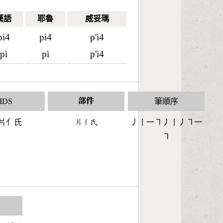
漢語
耶魯
威妥瑪
pi4
pi4
p'i4
pì
pì
p'i4
IDS
部件
筆順序
片亻氏
󶃦󶀭󶃯
丿丨一㇕丿丨丿㇕一
㇕