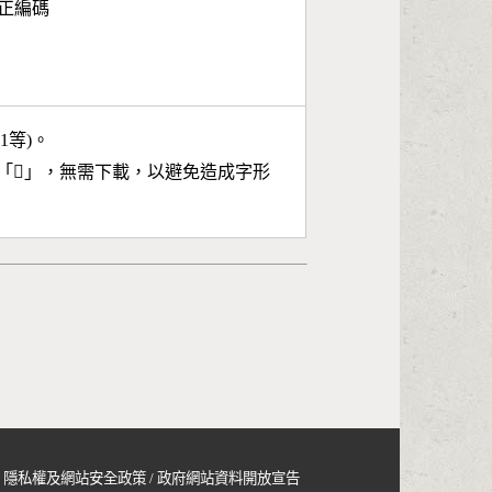
面正編碼
11等)。
「
𤖿
」，無需下載，以避免造成字形
隱私權及網站安全政策
/
政府網站資料開放宣告