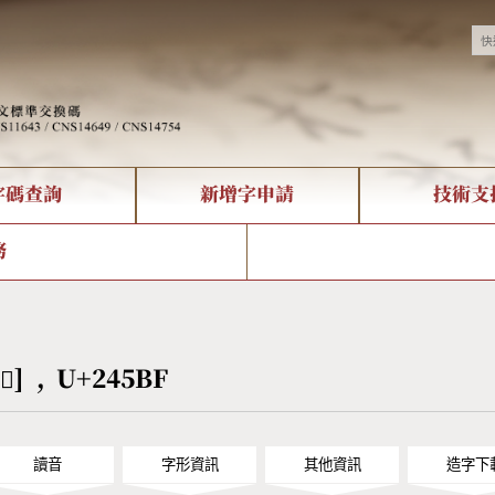
字碼查詢
新增字申請
技術支
決方案
現況
查詢
字形下載
中文碼介紹
全字庫授權
複合查詢
轉碼Web Service
專有名詞介紹
注音查詢
國
務
回饋
熱門查詢統計
查詢
部首查詢
CNS查詢
U
查詢
符號索引
拼音文字索引
[𤖿] , U+245BF
讀音
字形資訊
其他資訊
造字下