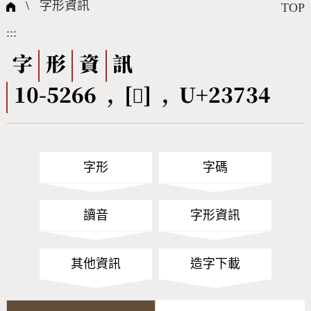
國際字碼相關組織
筆畫查詢
線上教學
倉頡查詢
全字庫授權
轉碼Web Service
個人電腦造字處理工具
問題集
意見回饋
\
字形資訊
TOP
:::
筆順序查詢
部首查詢
熱門查詢統計
字形下載
字
形
資
訊
10-5266 , [𣜴] , U+23734
CNS查詢
Unicode查詢
Big5查詢
拼音查詢
字形
字碼
符號索引
拼音文字索引
讀音
字形資訊
其他資訊
造字下載