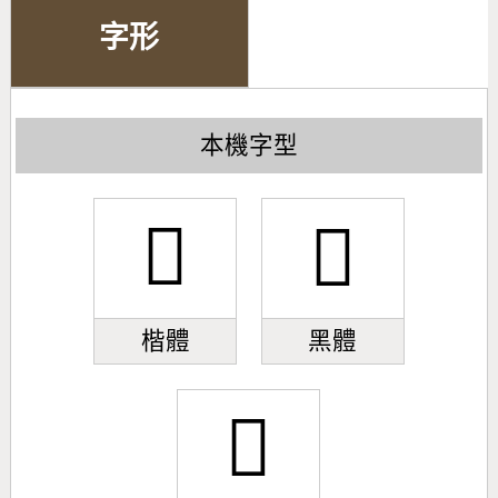
字形
本機字型
𣜴
𣜴
楷體
黑體
𣜴