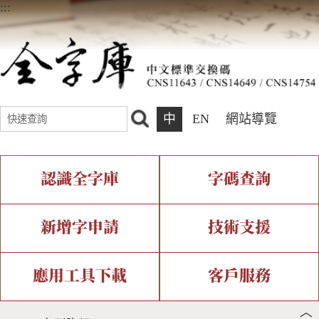
:::
中
EN
網站導覽
認識全字庫
字碼查詢
全字庫介紹
IDS查詢
全字庫現況
部件查詢
新增字申請
技術支援
中文碼介紹
複合查詢
專有名詞介紹
注音查詢
新字申請處理流程
字形即時顯示
造字解決方案
應用工具下載
客戶服務
︿