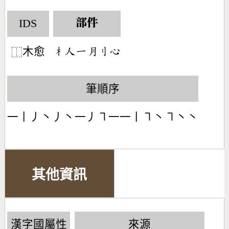
IDS
部件
木愈
󶂸󶀬󶀀󶃭󶁑󶄀
⿰
筆順序
一丨丿丶丿丶一丿㇕一一丨㇕丶㇕丶丶
其他資訊
漢字國屬性
來源