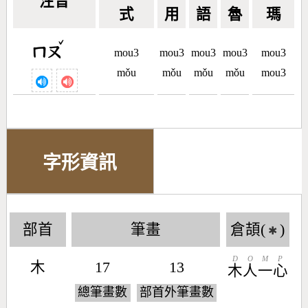
注音
式
用
語
魯
瑪
ˇ
ㄇㄡ
mou3
mou3
mou3
mou3
mou3
mǒu
mǒu
mǒu
mǒu
mou3
字形資訊
部首
筆畫
倉頡(
)
✱
D
O
M
P
木
17
13
木
人
一
心
總筆畫數
部首外筆畫數