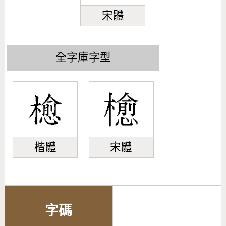
宋體
全字庫字型
楷體
宋體
字碼