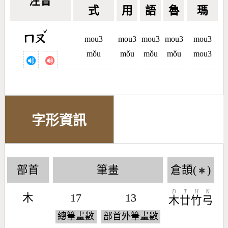
注音
式
用
語
魯
瑪
ˇ
ㄇㄡ
mou3
mou3
mou3
mou3
mou3
mǒu
mǒu
mǒu
mǒu
mou3
字形資訊
部首
筆畫
倉頡(
)
✱
D
T
H
N
木
17
13
木
廿
竹
弓
總筆畫數
部首外筆畫數