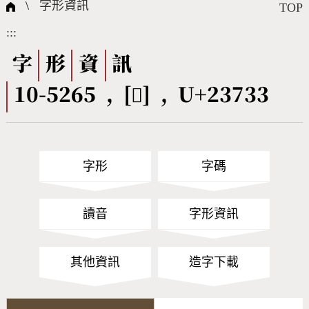
國際字碼相關組織
筆畫查詢
線上教學
倉頡查詢
全字庫授權
轉碼Web Service
個人電腦造字處理工具
問題集
意見回饋
\
字形資訊
TOP
:::
筆順序查詢
部首查詢
熱門查詢統計
字形下載
字
形
資
訊
10-5265 , [𣜳] , U+23733
CNS查詢
Unicode查詢
Big5查詢
拼音查詢
字形
字碼
符號索引
拼音文字索引
讀音
字形資訊
其他資訊
造字下載