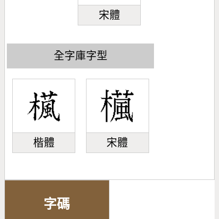
宋體
全字庫字型
楷體
宋體
字碼