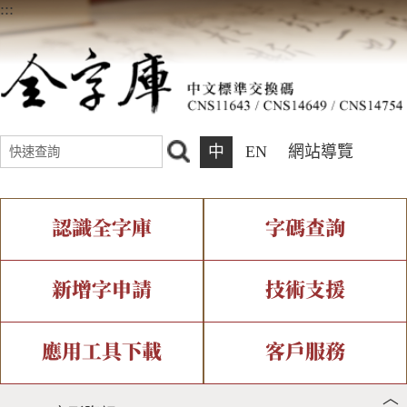
:::
中
EN
網站導覽
認識全字庫
字碼查詢
全字庫介紹
IDS查詢
全字庫現況
部件查詢
新增字申請
技術支援
中文碼介紹
複合查詢
專有名詞介紹
注音查詢
新字申請處理流程
字形即時顯示
造字解決方案
應用工具下載
客戶服務
︿