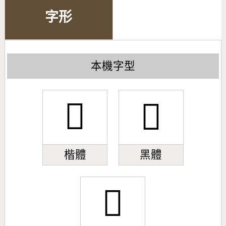
字形
本機字型
𣜳
𣜳
楷體
黑體
𣜳