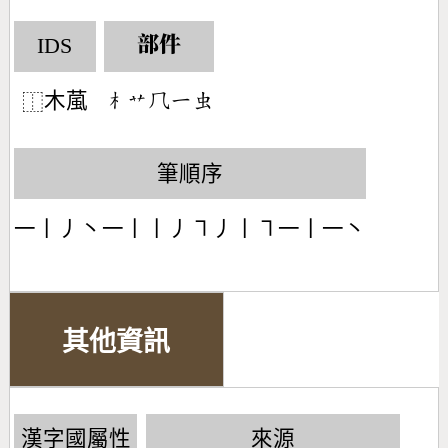
IDS
部件
木葻
󶂸󶃋󶀻󶀀󶅶
⿰
筆順序
一丨丿丶一丨丨丿㇕丿丨㇕一丨一丶
其他資訊
漢字國屬性
來源