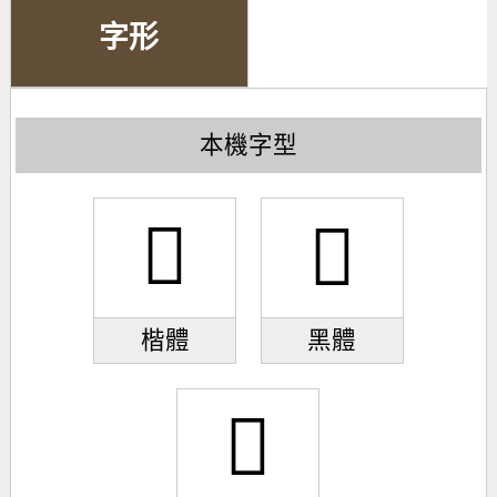
字形
本機字型
𣅘
𣅘
楷體
黑體
𣅘