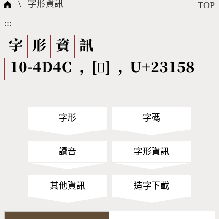
國際字碼相關組織
筆畫查詢
線上教學
倉頡查詢
全字庫授權
轉碼Web Service
個人電腦造字處理工具
問題集
意見回饋
\
字形資訊
TOP
:::
筆順序查詢
部首查詢
熱門查詢統計
字形下載
字
形
資
訊
10-4D4C , [𣅘] , U+23158
CNS查詢
Unicode查詢
Big5查詢
拼音查詢
字形
字碼
符號索引
拼音文字索引
讀音
字形資訊
其他資訊
造字下載