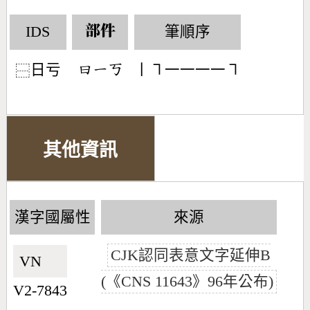
IDS
筆順序
部件
日亏
丨㇕一一一一㇕
󶃑󶀀󶀠
⿱
其他資訊
漢字國屬性
來源
CJK認同表意文字延伸B
VN🇻🇳
(《CNS 11643》96年公布)
V2-7843