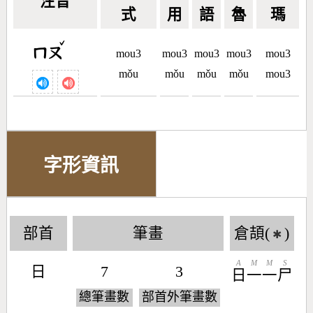
注音
式
用
語
魯
瑪
ˇ
ㄇㄡ
mou3
mou3
mou3
mou3
mou3
mǒu
mǒu
mǒu
mǒu
mou3
字形資訊
部首
筆畫
倉頡(
)
✱
A
M
M
S
日
7
3
日
一
一
尸
總筆畫數
部首外筆畫數