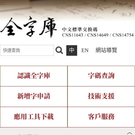
:::
中
EN
網站導覽
認識全字庫
字碼查詢
全字庫介紹
IDS查詢
全字庫現況
部件查詢
新增字申請
技術支援
中文碼介紹
複合查詢
專有名詞介紹
注音查詢
新字申請處理流程
字形即時顯示
造字解決方案
應用工具下載
客戶服務
︿