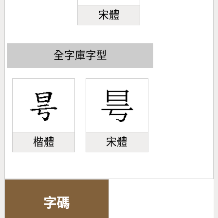
宋體
全字庫字型
楷體
宋體
字碼