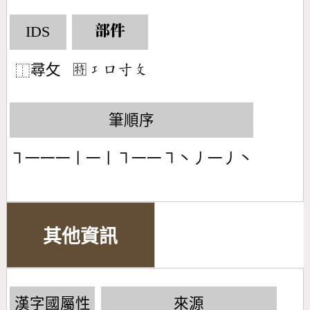
IDS
部件
尋攵
㊕󶁦󶁶󶁰󶃜
⿰
筆順序
㇕一一一丨一丨㇕一一㇕丶丿一丿丶
其他資訊
漢字國屬性
來源