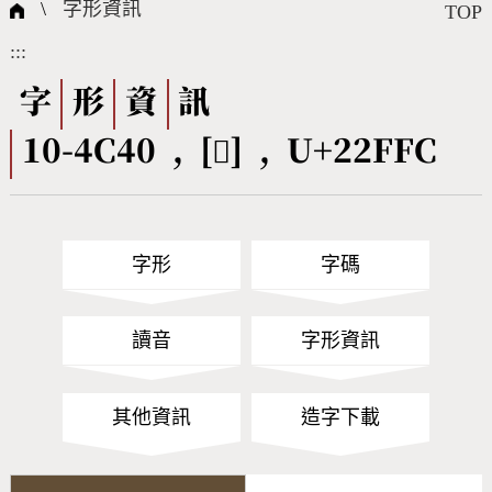
國際字碼相關組織
筆畫查詢
線上教學
倉頡查詢
全字庫授權
轉碼Web Service
個人電腦造字處理工具
問題集
意見回饋
\
字形資訊
TOP
:::
筆順序查詢
部首查詢
熱門查詢統計
字形下載
字
形
資
訊
10-4C40 , [𢿼] , U+22FFC
CNS查詢
Unicode查詢
Big5查詢
拼音查詢
字形
字碼
符號索引
拼音文字索引
讀音
字形資訊
其他資訊
造字下載