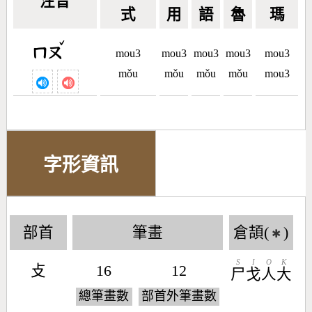
注音
式
用
語
魯
瑪
ˇ
ㄇㄡ
mou3
mou3
mou3
mou3
mou3
mǒu
mǒu
mǒu
mǒu
mou3
字形資訊
部首
筆畫
倉頡(
)
✱
S
I
O
K
攴
16
12
尸
戈
人
大
總筆畫數
部首外筆畫數