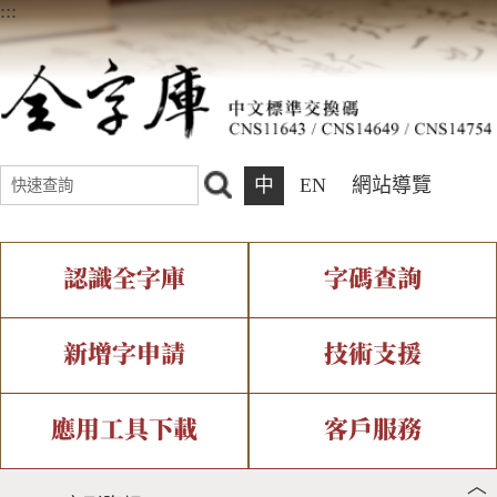
:::
中
EN
網站導覽
認識全字庫
字碼查詢
全字庫介紹
IDS查詢
全字庫現況
部件查詢
新增字申請
技術支援
中文碼介紹
複合查詢
專有名詞介紹
注音查詢
新字申請處理流程
字形即時顯示
造字解決方案
應用工具下載
客戶服務
︿