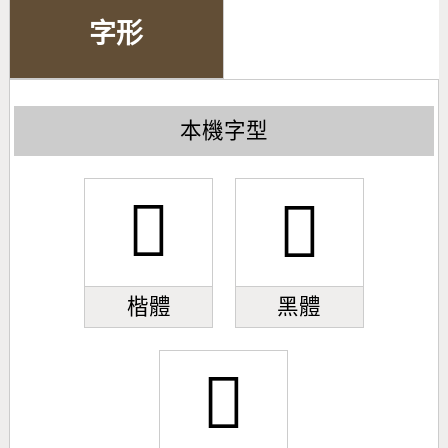
字形
本機字型
𢿼
𢿼
楷體
黑體
𢿼