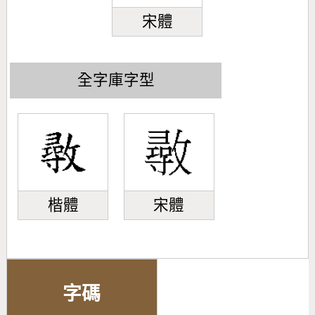
宋體
全字庫字型
楷體
宋體
字碼