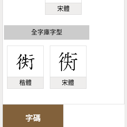
宋體
全字庫字型
楷體
宋體
字碼