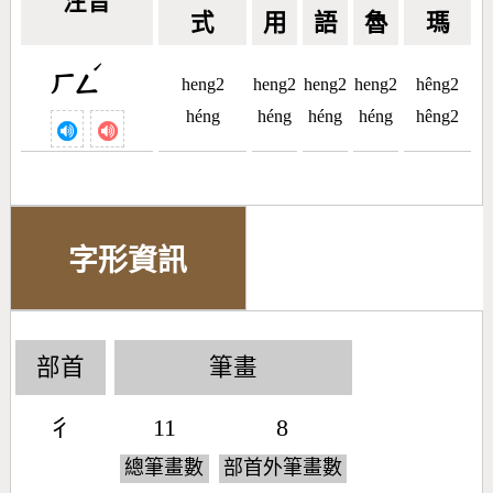
注音
式
用
語
魯
瑪
ˊ
ㄏㄥ
heng2
heng2
heng2
heng2
hêng2
héng
héng
héng
héng
hêng2
字形資訊
部首
筆畫
彳
11
8
總筆畫數
部首外筆畫數