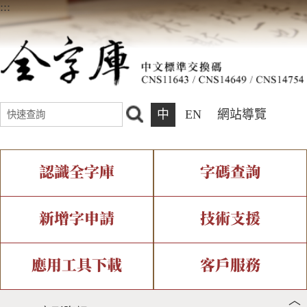
:::
中
EN
網站導覽
認識全字庫
字碼查詢
全字庫介紹
IDS查詢
全字庫現況
部件查詢
新增字申請
技術支援
中文碼介紹
複合查詢
專有名詞介紹
注音查詢
新字申請處理流程
字形即時顯示
造字解決方案
應用工具下載
客戶服務
︿