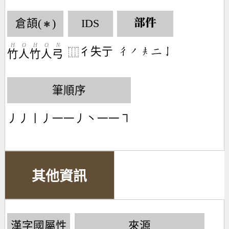
倉頡(
)
IDS
部件
✱
H
O
H
O
N
彳失亍
󶁾󶀄󶂰󶀒󶀉
⿲
竹
人
竹
人
弓
筆順序
丿丿丨丿一一丿丶一一㇕
其他資訊
漢字國屬性
來源