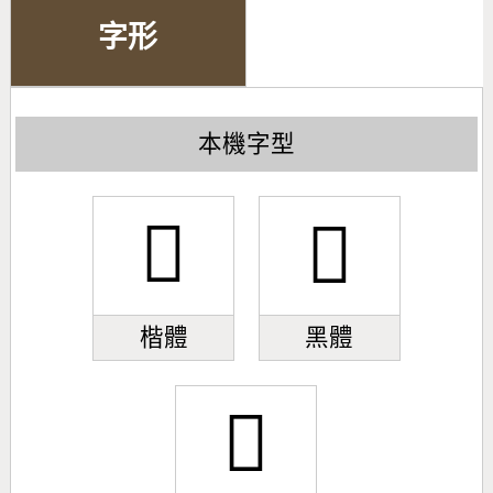
字形
本機字型
𢔖
𢔖
楷體
黑體
𢔖