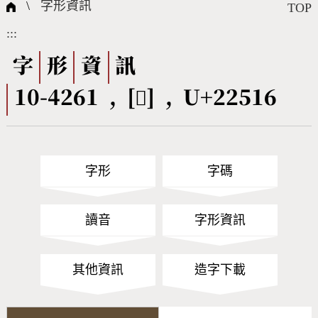
國際字碼相關組織
筆畫查詢
線上教學
倉頡查詢
全字庫授權
轉碼Web Service
個人電腦造字處理工具
問題集
意見回饋
\
字形資訊
TOP
:::
筆順序查詢
部首查詢
熱門查詢統計
字形下載
字
形
資
訊
10-4261 , [𢔖] , U+22516
CNS查詢
Unicode查詢
Big5查詢
拼音查詢
字形
字碼
符號索引
拼音文字索引
讀音
字形資訊
其他資訊
造字下載