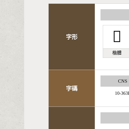
𡗶
字形
楷體
CNS
字碼
10-363