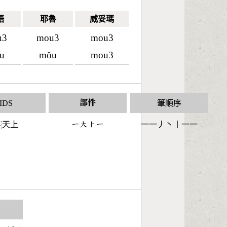
語
耶魯
威妥瑪
u3
mou3
mou3
u
mǒu
mou3
IDS
部件
筆順序
天上
󶀀󶁨󶀥󶀀
一一丿丶丨一一
⿱