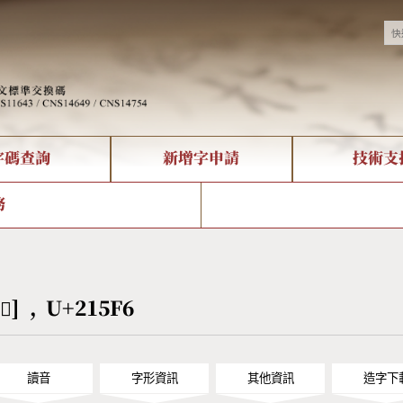
字碼查詢
新增字申請
技術支
決方案
現況
查詢
字形下載
中文碼介紹
全字庫授權
複合查詢
轉碼Web Service
專有名詞介紹
注音查詢
國
務
回饋
熱門查詢統計
查詢
部首查詢
CNS查詢
U
查詢
符號索引
拼音文字索引
𡗶] , U+215F6
讀音
字形資訊
其他資訊
造字下