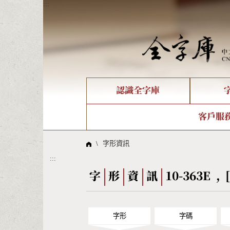
:::
認識全字庫
個人電腦造字處理工具
新字申請處理流程
字形即時顯示
全字庫介紹
IDS查詢
造字解
全字庫
部件
客戶服
問題集
意見
線上教學
倉頡查詢
筆順序
\
字形資訊
:::
Big5查詢
拼音
字
形
資
訊
10-363E , [
字形
字碼