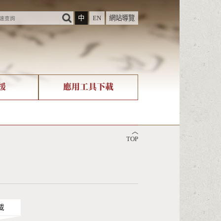
中
EN
網站導覽
援
應用工具下載
際字碼相關組織
筆畫查詢
︿
nicode查詢
TOP
載