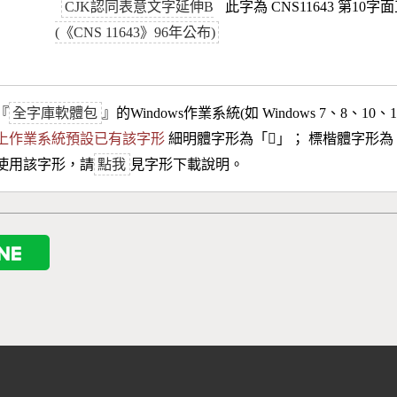
CJK認同表意文字延伸B
此字為 CNS11643 第10字
(《CNS 11643》96年公布)
『
全字庫軟體包
』的Windows作業系統(如 Windows 7、8、10、
10以上作業系統預設已有該字形
細明體字形為「
𡗶
」； 標楷體字形為
使用該字形，請
點我
見字形下載說明。