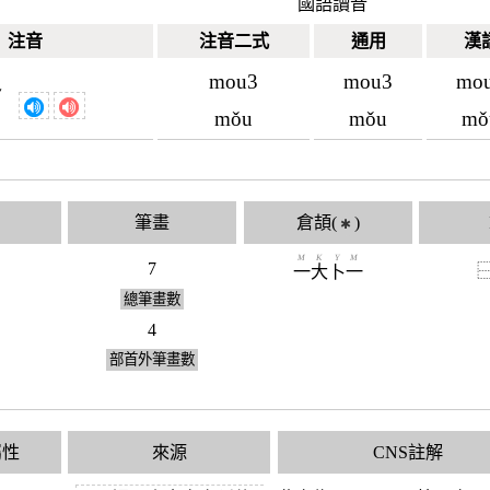
國語讀音
注音
注音二式
通用
漢
mou3
mou3
mo
ˇ
ㄡ
mǒu
mǒu
mǒ
筆畫
倉頡(
)
✱
M
K
Y
M
7
一
大
卜
一
總筆畫數
4
部首外筆畫數
屬性
來源
CNS註解