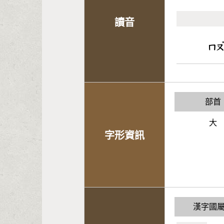
讀音
ㄇ
部首
大
字形資訊
漢字國