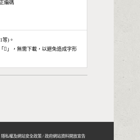
面正編碼
11等)。
「
𡗶
」，無需下載，以避免造成字形
隱私權及網站安全政策
/
政府網站資料開放宣告