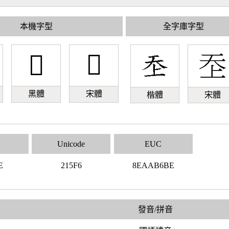
本機字型
全字庫字型
𡗶
𡗶
黑體
宋體
楷體
宋體
Unicode
EUC
E
215F6
8EAAB6BE
發音/拼音