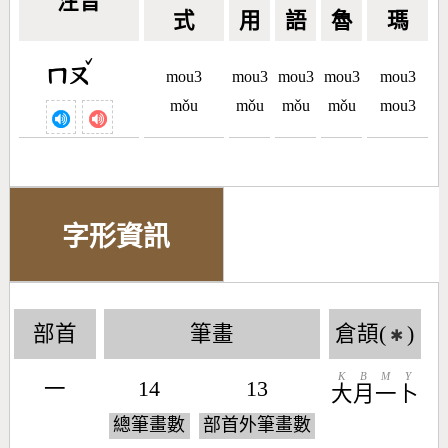
注音
式
用
語
魯
瑪
ˇ
ㄇㄡ
mou3
mou3
mou3
mou3
mou3
mǒu
mǒu
mǒu
mǒu
mou3
字形資訊
部首
筆畫
倉頡(
)
✱
K
B
M
Y
一
14
13
大
月
一
卜
總筆畫數
部首外筆畫數