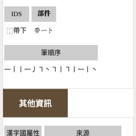
IDS
部件
帶下
󶇱󶀀󶀤
⿰
筆順序
一丨丨一丿㇕丶㇕丨㇕丨一丨丶
其他資訊
漢字國屬性
來源