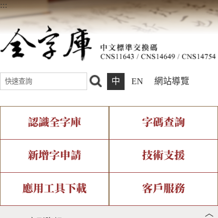
:::
中
EN
網站導覽
認識全字庫
字碼查詢
全字庫介紹
IDS查詢
全字庫現況
部件查詢
新增字申請
技術支援
中文碼介紹
複合查詢
專有名詞介紹
注音查詢
新字申請處理流程
字形即時顯示
造字解決方案
應用工具下載
客戶服務
︿