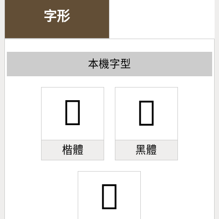
字形
本機字型
𠁑
𠁑
楷體
黑體
𠁑