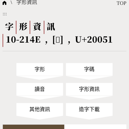
國際字碼相關組織
筆畫查詢
線上教學
倉頡查詢
全字庫授權
轉碼Web Service
個人電腦造字處理工具
問題集
意見回饋
\
字形資訊
TOP
:::
筆順序查詢
部首查詢
熱門查詢統計
字形下載
字
形
資
訊
10-214E , [𠁑] , U+20051
CNS查詢
Unicode查詢
Big5查詢
拼音查詢
字形
字碼
符號索引
拼音文字索引
讀音
字形資訊
其他資訊
造字下載