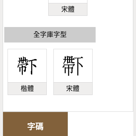
宋體
全字庫字型
楷體
宋體
字碼