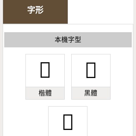
字形
本機字型
󿼁
󿼁
楷體
黑體
󿼁