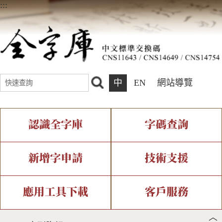
:::
中
EN
網站導覽
認識全字庫
字碼查詢
全字庫介紹
IDS查詢
全字庫現況
部件查詢
新增字申請
技術支援
中文碼介紹
複合查詢
專有名詞介紹
注音查詢
新字申請處理流程
字形即時顯示
造字解決方案
應用工具下載
客戶服務
︿