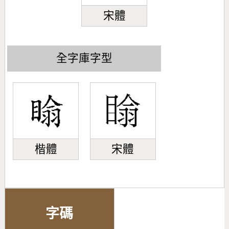
宋體
全字庫字型
楷體
宋體
字碼