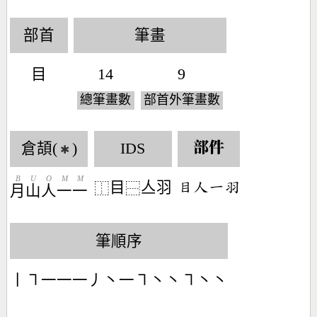
部首
筆畫
目
14
9
總筆畫數
部首外筆畫數
倉頡(
)
IDS
部件
✱
B
U
O
M
M
目
亼羽
󶄩󶀬󶀀󶆞
⿰
⿱
月
山
人
一
一
筆順序
丨㇕一一一丿丶一㇕丶丶㇕丶丶