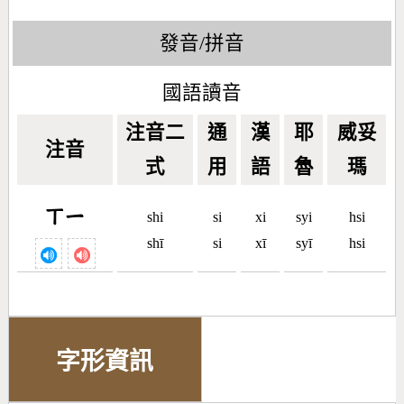
發音/拼音
國語讀音
注音二
通
漢
耶
威妥
注音
式
用
語
魯
瑪
ㄒㄧ
shi
si
xi
syi
hsi
shī
si
xī
syī
hsi
字形資訊