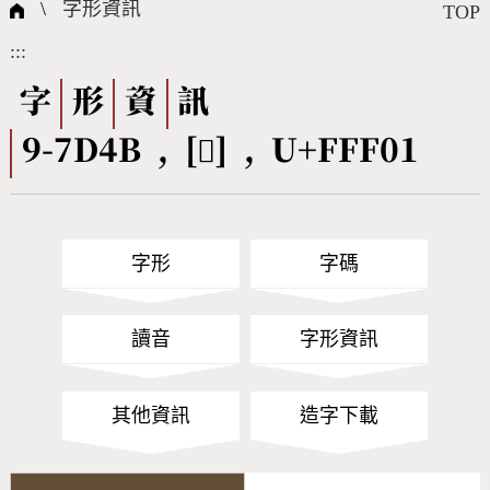
國際字碼相關組織
筆畫查詢
線上教學
倉頡查詢
全字庫授權
轉碼Web Service
個人電腦造字處理工具
問題集
意見回饋
\
字形資訊
TOP
:::
筆順序查詢
部首查詢
熱門查詢統計
字形下載
字
形
資
訊
9-7D4B , [󿼁] , U+FFF01
CNS查詢
Unicode查詢
Big5查詢
拼音查詢
字形
字碼
符號索引
拼音文字索引
讀音
字形資訊
其他資訊
造字下載