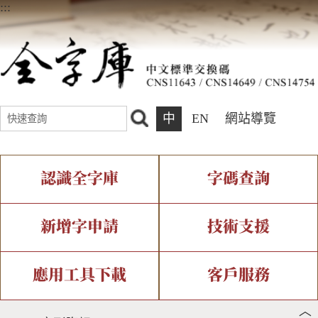
:::
中
EN
網站導覽
認識全字庫
字碼查詢
全字庫介紹
IDS查詢
全字庫現況
部件查詢
新增字申請
技術支援
中文碼介紹
複合查詢
專有名詞介紹
注音查詢
新字申請處理流程
字形即時顯示
造字解決方案
應用工具下載
客戶服務
︿