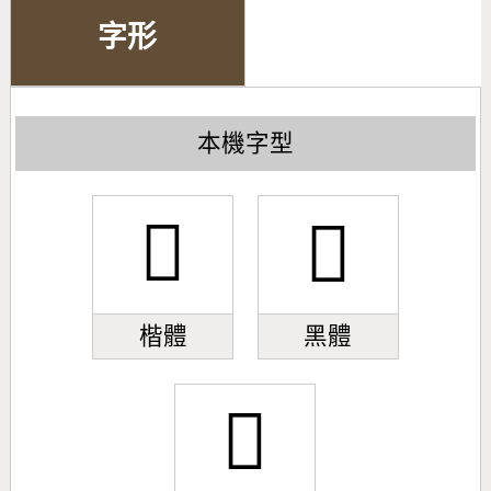
字形
本機字型
󿠲
󿠲
楷體
黑體
󿠲