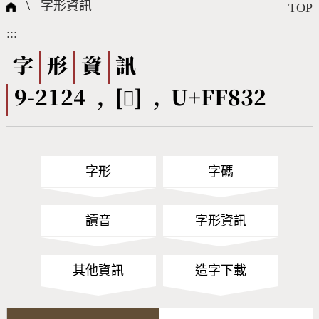
國際字碼相關組織
筆畫查詢
線上教學
倉頡查詢
全字庫授權
轉碼Web Service
個人電腦造字處理工具
問題集
意見回饋
\
字形資訊
TOP
:::
筆順序查詢
部首查詢
熱門查詢統計
字形下載
字
形
資
訊
9-2124 , [󿠲] , U+FF832
CNS查詢
Unicode查詢
Big5查詢
拼音查詢
字形
字碼
符號索引
拼音文字索引
讀音
字形資訊
其他資訊
造字下載