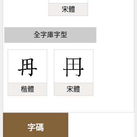
宋體
全字庫字型
楷體
宋體
字碼