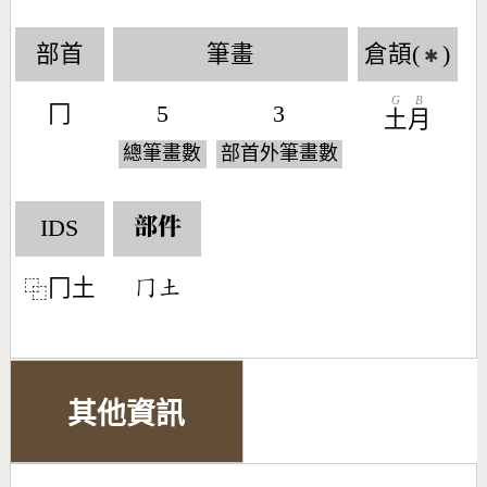
部首
筆畫
倉頡(
)
✱
G
B
冂
5
3
土
月
總筆畫數
部首外筆畫數
IDS
部件
冂土
󶀦󶁢
⿻
其他資訊