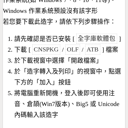
作業系統(如 Windows 7、8、10、11等)。
Windows 作業系統預設沒有該字形
若您要下載此造字，請依下列步驟操作：
請先確認是否已安裝 [
全字庫軟體包
]
下載 [
CNSPKG
/
OLF
/
ATB
] 檔案
於下載視窗中選擇「開啟檔案」
於「造字轉入及列印」的視窗中，點選
下方的「加入」按鈕
將電腦重新開機，登入後即可使用注
音、倉頡(Win7版本)、Big5 或 Unicode
內碼輸入該造字