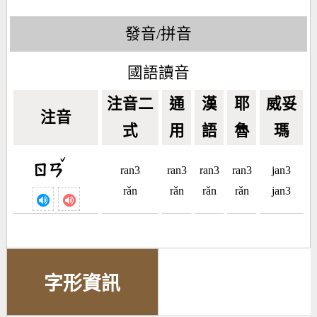
發音/拼音
國語讀音
注音二
通
漢
耶
威妥
注音
式
用
語
魯
瑪
ˇ
ㄖㄢ
ran3
ran3
ran3
ran3
jan3
rǎn
rǎn
rǎn
rǎn
jan3
字形資訊