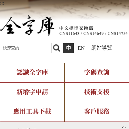
:::
中
EN
網站導覽
認識全字庫
字碼查詢
全字庫介紹
IDS查詢
全字庫現況
部件查詢
新增字申請
技術支援
中文碼介紹
複合查詢
專有名詞介紹
注音查詢
新字申請處理流程
字形即時顯示
造字解決方案
應用工具下載
客戶服務
︿