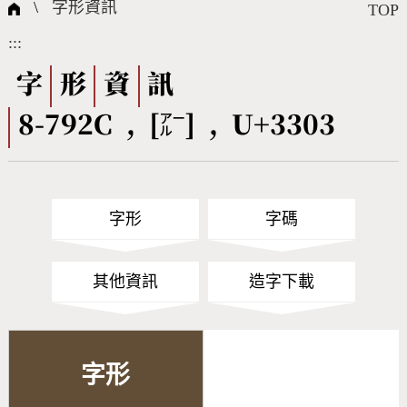
國際字碼相關組織
筆畫查詢
線上教學
倉頡查詢
全字庫授權
轉碼Web Service
個人電腦造字處理工具
問題集
意見回饋
\
字形資訊
TOP
:::
筆順序查詢
部首查詢
熱門查詢統計
字形下載
字
形
資
訊
8-792C , [㌃] , U+3303
CNS查詢
Unicode查詢
Big5查詢
拼音查詢
字形
字碼
符號索引
拼音文字索引
其他資訊
造字下載
字形